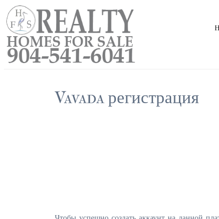
Skip
to
content
Vavada регистрация
Чтобы успешно создать аккаунт на данной пла