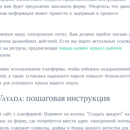
е вам будет предложено заполнить форму. Убедитесь, что данн
ктная информация может привести к задержкам в процессе
оверьте вашу электронную почту. Вам должно прийти письмо 
нения дальнейших действий. Если вы ищете актуальные ссылк
ие на ресурсы, предлагающие
вавада казино зеркало рабочее
упом.
виями использования платформы, чтобы избежать недоразумени
лей, а также установка надежного пароля повысит безопасност
м для успешного начала вашего опыта.
Vavada: пошаговая инструкция
 сайт с платформой. Нажмите на кнопку “Создать аккаунт” на
вас на форму, где потребуется ввести адрес электронной почты
ароль содержит символы, цифры и буквы разного регистра для