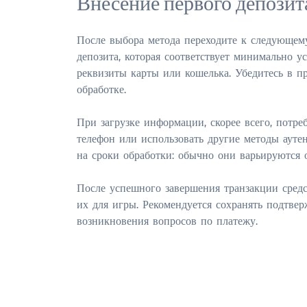
Внесение первого депозит
После выбора метода переходите к следующем
депозита, которая соответствует минимально у
реквизиты карты или кошелька. Убедитесь в п
обработке.
При загрузке информации, скорее всего, потре
телефон или использовать другие методы ауте
на сроки обработки: обычно они варьируются о
После успешного завершения транзакции средст
их для игры. Рекомендуется сохранять подтве
возникновения вопросов по платежу.
Post