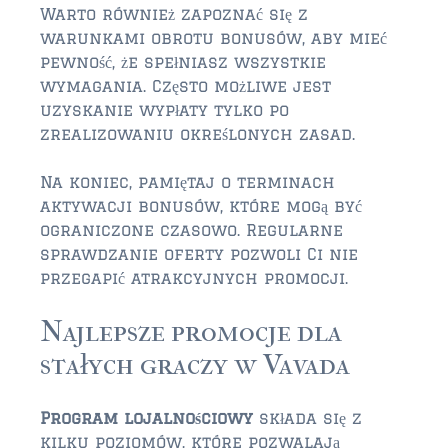
Warto również zapoznać się z
FLEMING ISLAND
warunkami obrotu bonusów, aby mieć
$150,000 and down
pewność, że spełniasz wszystkie
wymagania. Często możliwe jest
$150,000 – $350,000
uzyskanie wypłaty tylko po
zrealizowaniu określonych zasad.
$350,000 – $500,000
$500,000 – $750,000
Na koniec, pamiętaj o terminach
aktywacji bonusów, które mogą być
$750,000 – $1,000,000
ograniczone czasowo. Regularne
sprawdzanie oferty pozwoli Ci nie
$1,000,000 – $2,000,000
przegapić atrakcyjnych promocji.
$2,000,000 and up
Najlepsze promocje dla
GREEN COVE SPRINGS
stałych graczy w Vavada
$150,000 and down
$150,000 – $350,000
Program lojalnościowy
składa się z
kilku poziomów, które pozwalają