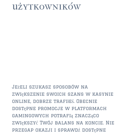
użytkowników
JACKSONVILLE
$150,000 and down
$150,000 – $350,000
$350,000=$500,000
$500,000 -$750.000
$750,000 – $1,000,000
$2,000,000 -$3,000,000
Jeżeli szukasz sposobów na
zwiększenie swoich szans w kasynie
$2,000,000 and up
online, dobrze trafiłeś. Obecnie
JACKSONVILLE BEACH
dostępne promocje w platformach
gamingowych potrafią znacząco
$150,000 and down
zwiększyć Twój balans na koncie. Nie
$150,000-$350,000
przegap okazji i sprawdź dostępne