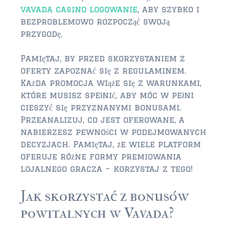
vavada casino logowanie
, aby szybko i
$2,000,000 and up
bezproblemowo rozpocząć swoją
przygodę.
ST AUGUSTINE BEACH
$150,000 and down
Pamiętaj, by przed skorzystaniem z
oferty zapoznać się z regulaminem.
$150,000 – $350,000
Każda promocja wiąże się z warunkami,
$350,000 – $500,000
które musisz spełnić, aby móc w pełni
cieszyć się przyznanymi bonusami.
$500,000 – $750,000
Przeanalizuj, co jest oferowane, a
nabierzesz pewności w podejmowanych
$750,000 – $1,000,000
decyzjach. Pamiętaj, że wiele platform
oferuje różne formy premiowania
$1,000,000 – $2,000,000
lojalnego gracza – korzystaj z tego!
$2,000,000 and up
Jak skorzystać z bonusów
PONTE VEDRA / NOCATEE
powitalnych w Vavada?
$150,000 and down