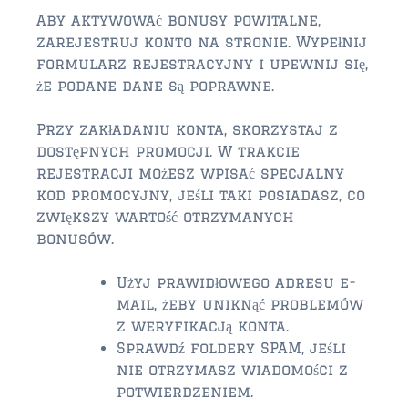
$150,000 – $300,000
Aby aktywować bonusy powitalne,
zarejestruj konto na stronie. Wypełnij
$350,000 – $500,000
formularz rejestracyjny i upewnij się,
że podane dane są poprawne.
$500,000 = $750,000
Przy zakładaniu konta, skorzystaj z
$750,000 – $1,000,000
dostępnych promocji. W trakcie
$1,000,000 – $2,000,000
rejestracji możesz wpisać specjalny
kod promocyjny, jeśli taki posiadasz, co
$2,000,000 and up
zwiększy wartość otrzymanych
bonusów.
PONTE VEDRA BEACH
$150,000 and down
Użyj prawidłowego adresu e-
mail, żeby uniknąć problemów
$150,000 – $350,000
z weryfikacją konta.
Sprawdź foldery SPAM, jeśli
$350,000 – $500,000
nie otrzymasz wiadomości z
$500,000 – $750,000
potwierdzeniem.