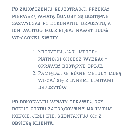
$750,000 – $1,000,000
Po zakończeniu rejestracji, przekaż
pierwszą wpłatę. Bonusy są dostępne
$1,000,000 – $2,000,000
zazwyczaj po dokonaniu depozytu, a
ich wartość może sięgać nawet 100%
$2,000,000 and up
wpłaconej kwoty.
AMELIA ISLAND
Zdecyduj, jaką metodę
$150,000 and down
płatności chcesz wybrać –
$150,000 – $350,000
sprawdź dostępne opcje.
Pamiętaj, że różne metody mogą
$350,000 – $500,000
wiązać się z innymi limitami
depozytów.
$500,000 – $750,000
Po dokonaniu wpłaty sprawdź, czy
$750,000 – $1,000,000
bonus został zaksięgowany na Twoim
$1,000,000 -$2,000,000
koncie. Jeśli nie, skontaktuj się z
obsługą klienta.
$2,000,000 and up