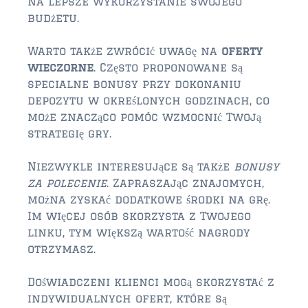
na lepsze wykorzystanie swojego
$1,000,000 – $2,000,000
budżetu.
$2,000,000 and up
Warto także zwrócić uwagę na
oferty
wieczorne
. Często proponowane są
PRESALE TICKETS
specialne bonusy przy dokonaniu
depozytu w określonych godzinach, co
może znacząco pomóc wzmocnić Twoją
strategię gry.
Niezwykle interesujące są także
bonusy
za polecenie
. Zapraszając znajomych,
można zyskać dodatkowe środki na grę.
Im więcej osób skorzysta z Twojego
linku, tym większą wartość nagrody
otrzymasz.
Doświadczeni klienci mogą skorzystać z
indywidualnych ofert, które są