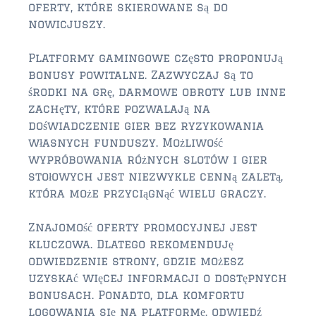
oferty, które skierowane są do
$350,000 – $500,000
nowicjuszy.
$750,000 – $1,000,000
Platformy gamingowe często proponują
bonusy powitalne. Zazwyczaj są to
$1,000,000 – $2,000,000
środki na grę, darmowe obroty lub inne
$2,000,000 and up
zachęty, które pozwalają na
doświadczenie gier bez ryzykowania
ST AUGUSTINE
własnych funduszy. Możliwość
$150,000 and under
wypróbowania różnych slotów i gier
stołowych jest niezwykle cenną zaletą,
$150,000 – $350,000
która może przyciągnąć wielu graczy.
$350,000 – $500,000
Znajomość oferty promocyjnej jest
kluczowa. Dlatego rekomenduję
$500,000 – $750,000
odwiedzenie strony, gdzie możesz
$750,000 – $1,000,000
uzyskać więcej informacji o dostępnych
bonusach. Ponadto, dla komfortu
$1,000,000-$2,000,000
logowania się na platformę, odwiedź