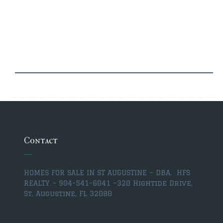
Contact
HOMES FOR SALE IN ST AUGUSTINE – DBA. HFS
REALTY – 904-541-6041 –
320 Hightide Drive,
St. Augustine, FL 32080