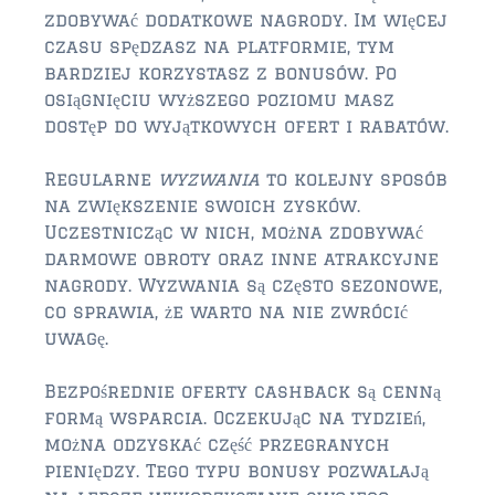
$350,000 – $500,000
zdobywać dodatkowe nagrody. Im więcej
czasu spędzasz na platformie, tym
$500,000 – $750,000
bardziej korzystasz z bonusów. Po
osiągnięciu wyższego poziomu masz
$750,000 – $1,000,000
dostęp do wyjątkowych ofert i rabatów.
$1,000,000 – $2,000,000
Regularne
wyzwania
to kolejny sposób
$2,000,000 and up
na zwiększenie swoich zysków.
Uczestnicząc w nich, można zdobywać
PALATKA
darmowe obroty oraz inne atrakcyjne
$150,000 and down
nagrody. Wyzwania są często sezonowe,
co sprawia, że warto na nie zwrócić
$150,000 – $350,000
uwagę.
$350,000 – $500,000
Bezpośrednie oferty cashback są cenną
$500,000 – $750,000
formą wsparcia. Oczekując na tydzień,
można odzyskać część przegranych
$750,000 – $1,000,000
pieniędzy. Tego typu bonusy pozwalają