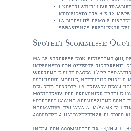
I nostri studi live trasme
modificato tra 8 e 12 Mbps
La modalità demo è disponi
abbastanza frequente nei 
Spotbet Scommesse: Quot
Ma le sorprese non finiscono qui, pe
impegnato con offerte ricorrenti, c
weekend e slot races. L’app garanti
esclusive mobile, notifiche push e 
del sito desktop. La privacy degli ut
monitorata per prevenire frodi e uso
Sportbet Casino applicazione sono p
normativa italiana ADM/AAMS n. Util
accedere a un’esperienza di gioco a
Inizia con scommesse da €0,20 a €0,50