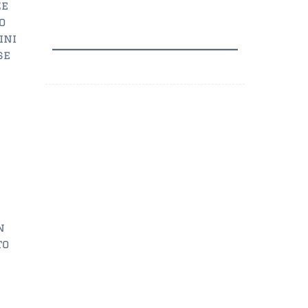
ze
o
ini
se
n
to