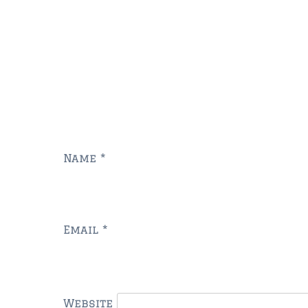
Name
*
Email
*
Website