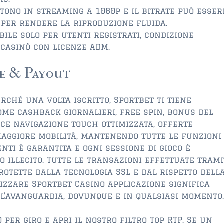
ttono in streaming a 1080p e il bitrate può esser
 per rendere la riproduzione fluida.
bile solo per utenti registrati, condizione
casinò con licenze ADM.
e & Payout
rché una volta iscritto, Sportbet ti tiene
ome cashback giornalieri, free spin, bonus del
sce navigazione touch ottimizzata, offerte
maggiore mobilità, mantenendo tutte le funzioni
enti è garantita e ogni sessione di gioco è
 illecito. Tutte le transazioni effettuate trami
rotette dalla tecnologia SSL e dal rispetto dell
izzare Sportbet Casino applicazione significa
ll’avanguardia, dovunque e in qualsiasi momento.
 per giro e apri il nostro filtro Top RTP. Se un