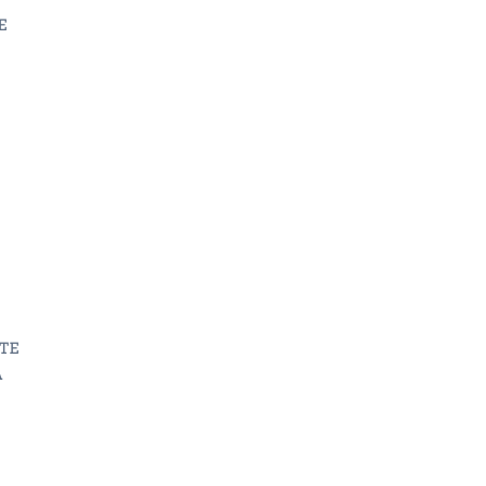
e
te
a