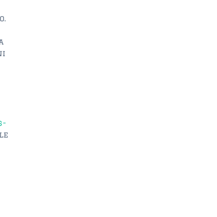
o.
a
ni
s-
le