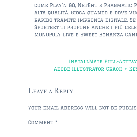
come Play’n GO, NetEnt e Pragmatic P
alta qualità. Gioca quando e dove vuo
rapido tramite impronta digitale. Se
Sportbet ti propone anche i più cel
MONOPOLY Live e Sweet Bonanza Can
Post
InstallMate Full-Activa
navigation
Adobe Illustrator Crack + K
Leave a Reply
Your email address will not be publis
Comment
*