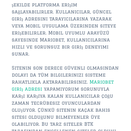
$750,000 – $1,000,000
şekilde platforma erişim
sağlayabilirler. Kullanıcılar, güncel
$1,000,000 – $2,000,000
giriş adresini tarayıcılarına yazarak
$2,000,000 and up
veya mobil uygulama üzerinden siteye
erişebilirler. Mobil uyumlu arayüzü
AMELIA ISLAND
sayesinde Mariobet, kullanıcılarına
$150,000 and down
hızlı ve sorunsuz bir giriş deneyimi
sunar.
$150,000 – $350,000
Sitenin son derece güvenli olmasından
$350,000 – $500,000
dolayı da tüm bilgilerinizi sisteme
rahatlıkla aktarabilirsiniz.
Mariobet
$500,000 – $750,000
giriş adresi
yapamıyorum sorunuyla
$750,000 – $1,000,000
karşı karşıya kalan kullanıcılar çoğu
zaman tecrübesiz oyunculardan
$1,000,000 -$2,000,000
oluşuyor. Çünkü sitenin kaçak bahis
sitesi olduğunu bilmeyenler üye
$2,000,000 and up
olabiliyor. Bu tarz siteler BTK