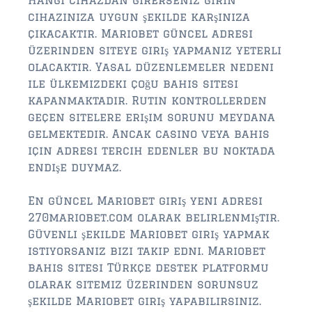
Hangi cihazdan girerseniz girin
$2,000,000 and up
cihazınıza uygun şekilde karşınıza
çıkacaktır. Mariobet güncel adresi
ST AUGUSTINE BEACH
üzerinden siteye giriş yapmanız yeterli
$150,000 and down
olacaktır. Yasal düzenlemeler nedeni
ile ülkemizdeki çoğu bahis sitesi
$150,000 – $350,000
kapanmaktadır. Rutin kontrollerden
$350,000 – $500,000
geçen sitelere erişim sorunu meydana
gelmektedir. Ancak casino veya bahis
$500,000 – $750,000
için adresi tercih edenler bu noktada
endişe duymaz.
$750,000 – $1,000,000
En güncel Mariobet giriş yeni adresi
$1,000,000 – $2,000,000
270mariobet.com olarak belirlenmiştir.
$2,000,000 and up
Güvenli şekilde Mariobet giriş yapmak
istiyorsanız bizi takip edni. Mariobet
PONTE VEDRA / NOCATEE
bahis sitesi Türkçe destek platformu
$150,000 and down
olarak sitemiz üzerinden sorunsuz
şekilde Mariobet giriş yapabilirsiniz.
$150,000 – $300,000