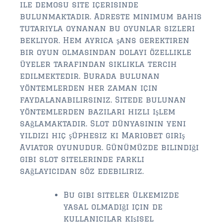
ile demosu site içerisinde
bulunmaktadır. Adreste minimum bahis
tutarıyla oynanan bu oyunlar sizleri
bekliyor. Hem ayrıca şans gerektiren
bir oyun olmasından dolayı özellikle
üyeler tarafından sıklıkla tercih
edilmektedir. Burada bulunan
yöntemlerden her zaman için
faydalanabilirsiniz. Sitede bulunan
yöntemlerden bazıları hızlı işlem
sağlamaktadır. Slot dünyasının yeni
yıldızı hiç şüphesiz ki Mariobet giriş
Aviator oyunudur. Günümüzde bilindiği
gibi slot sitelerinde farklı
sağlayıcıdan söz edebiliriz.
Bu gibi siteler ülkemizde
yasal olmadığı için de
kullanıcılar kişisel