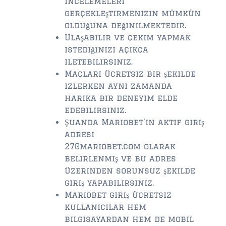
incelemeleri
gerçekleştirmenizin mümkün
olduğuna değinilmektedir.
Ulaşabilir ve çekim yapmak
istediğinizi açıkça
iletebilirsiniz.
Maçları ücretsiz bir şekilde
izlerken aynı zamanda
harika bir deneyim elde
edebilirsiniz.
Şuanda Mariobet’in aktif giriş
adresi
270mariobet.com olarak
belirlenmiş ve bu adres
üzerinden sorunsuz şekilde
giriş yapabilirsiniz.
Mariobet giriş ücretsiz
kullanıcılar hem
bilgisayardan hem de mobil