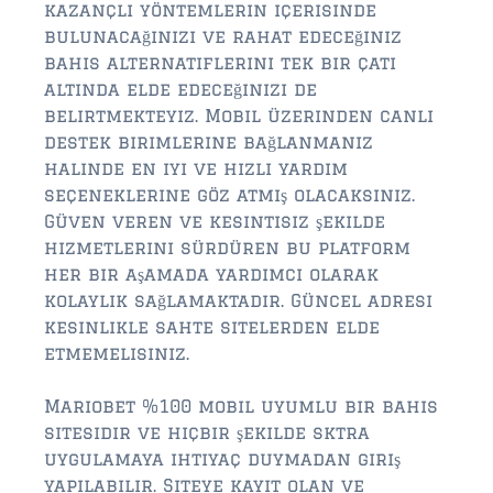
kazançlı yöntemlerin içerisinde
bulunacağınızı ve rahat edeceğiniz
bahis alternatiflerini tek bir çatı
altında elde edeceğinizi de
belirtmekteyiz. Mobil üzerinden canlı
destek birimlerine bağlanmanız
halinde en iyi ve hızlı yardım
seçeneklerine göz atmış olacaksınız.
Güven veren ve kesintisiz şekilde
hizmetlerini sürdüren bu platform
her bir aşamada yardımcı olarak
kolaylık sağlamaktadır. Güncel adresi
kesinlikle sahte sitelerden elde
etmemelisiniz.
Mariobet %100 mobil uyumlu bir bahis
sitesidir ve hiçbir şekilde sktra
uygulamaya ihtiyaç duymadan giriş
yapılabilir. Siteye kayıt olan ve