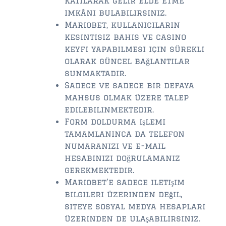
katılarak gelir elde etme
imkânı bulabilirsiniz.
Mariobet, kullanıcıların
kesintisiz bahis ve casino
keyfi yapabilmesi için sürekli
olarak güncel bağlantılar
sunmaktadır.
Sadece ve sadece bir defaya
mahsus olmak üzere talep
edilebilinmektedir.
Form doldurma işlemi
tamamlanınca da telefon
numaranızı ve e-mail
hesabınızı doğrulamanız
gerekmektedir.
Mariobet’e sadece iletişim
bilgileri üzerinden değil,
siteye sosyal medya hesapları
üzerinden de ulaşabilirsiniz.