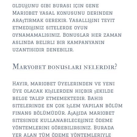
olduğunu gibi burası için gene
Mariobet yasal konusunu derinden
araştırmak gerekir. Yasallığını teyit
etmediğiniz sitelerde oyun
oynamamalısınız. Bonuslar her zaman
aslında belirli bir kampanyanın
uzantısıdır denebilir.
Maryobet bonusları nelerdir?
Hayır, mariobet üyelerinden ve yeni
üye olacak kişilerden hiçbir şekilde
belge talep etmemektedir. Bahis
sitelerinde en çok işlem yapılan bölüm
finans bölümüdür. Aşağıda mariobet
sitesinde kullanabileceğiniz ödeme
yöntemlerini görebilirsiniz. Burada
yer alan tüm ödeme yöntemleriyle