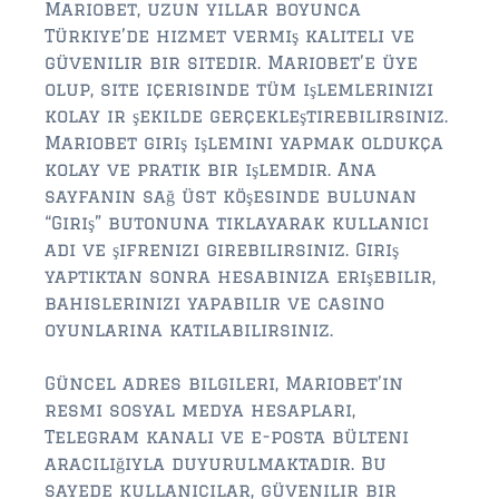
Mariobet, uzun yıllar boyunca
Türkiye’de hizmet vermiş kaliteli ve
$350,000 – $500,000
güvenilir bir sitedir. Mariobet’e üye
olup, site içerisinde tüm işlemlerinizi
$500,000 = $750,000
kolay ir şekilde gerçekleştirebilirsiniz.
$750,000 – $1,000,000
Mariobet giriş işlemini yapmak oldukça
kolay ve pratik bir işlemdir. Ana
$1,000,000 – $2,000,000
sayfanın sağ üst köşesinde bulunan
“Giriş” butonuna tıklayarak kullanıcı
$2,000,000 and up
adı ve şifrenizi girebilirsiniz. Giriş
yaptıktan sonra hesabınıza erişebilir,
PONTE VEDRA BEACH
bahislerinizi yapabilir ve casino
$150,000 and down
oyunlarına katılabilirsiniz.
$150,000 – $350,000
Güncel adres bilgileri, Mariobet’in
$350,000 – $500,000
resmi sosyal medya hesapları,
Telegram kanalı ve e-posta bülteni
$500,000 – $750,000
aracılığıyla duyurulmaktadır. Bu
sayede kullanıcılar, güvenilir bir