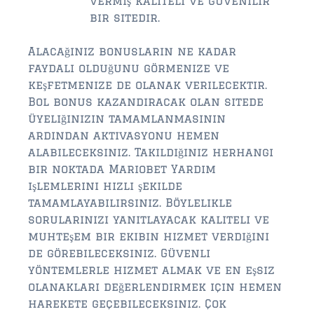
vermiş kaliteli ve güvenilir
bir sitedir.
Alacağınız bonusların ne kadar
faydalı olduğunu görmenize ve
keşfetmenize de olanak verilecektir.
Bol bonus kazandıracak olan sitede
üyeliğinizin tamamlanmasının
ardından aktivasyonu hemen
alabileceksiniz. Takıldığınız herhangi
bir noktada Mariobet Yardım
işlemlerini hızlı şekilde
tamamlayabilirsiniz. Böylelikle
sorularınızı yanıtlayacak kaliteli ve
muhteşem bir ekibin hizmet verdiğini
de görebileceksiniz. Güvenli
yöntemlerle hizmet almak ve en eşsiz
olanakları değerlendirmek için hemen
harekete geçebileceksiniz. Çok