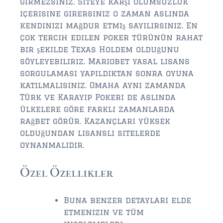
girmezsiniz. Siteye karşı olumsuzluk
içerisine girersiniz o zaman aslında
$2,000,000 and up
kendinizi mağdur etmiş sayılırsınız. En
çok tercih edilen poker türünün rahat
PRESALE TICKETS
bir şekilde Texas Holdem olduğunu
söyleyebiliriz. Mariobet yasal lisans
sorgulaması yapıldıktan sonra oyuna
katılmalısınız. Omaha aynı zamanda
Türk ve Karayip Pokeri de aslında
ülkelere göre farklı zamanlarda
rağbet görür. Kazançları yüksek
olduğundan lisanslı sitelerde
oynanmalıdır.
Özel Özellikler
Buna benzer detayları elde
etmenizin ve tüm