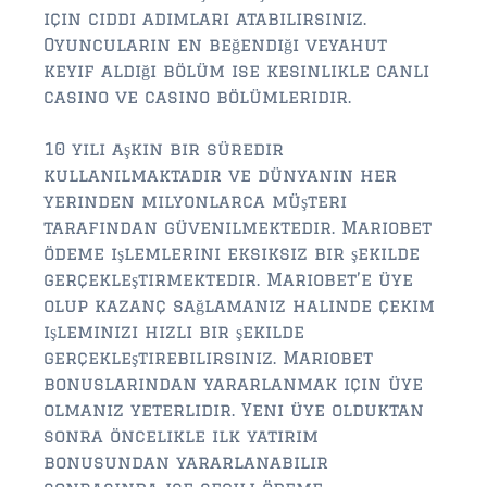
için ciddi adımları atabilirsiniz.
Oyuncuların en beğendiği veyahut
keyif aldığı bölüm ise kesinlikle canlı
casino ve casino bölümleridir.
10 yılı aşkın bir süredir
kullanılmaktadır ve dünyanın her
yerinden milyonlarca müşteri
tarafından güvenilmektedir. Mariobet
ödeme işlemlerini eksiksiz bir şekilde
gerçekleştirmektedir. Mariobet’e üye
olup kazanç sağlamanız halinde çekim
işleminizi hızlı bir şekilde
gerçekleştirebilirsiniz. Mariobet
bonuslarından yararlanmak için üye
olmanız yeterlidir. Yeni üye olduktan
sonra öncelikle ilk yatırım
bonusundan yararlanabilir