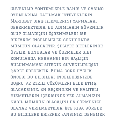
Güvenilir yöntemlerle bahis ve casino
oyunlarına katılmak isteyenlerin
Mariobet giriş işlemlerini yapmaları
gerekmektedir. Bu adımların güvenilir
olup olmadığını öğrenmeleri ise
birtakım incelemeler sonucunda
mümkün olacaktır. Şikayet sitelerinde
üyelik, bonuslar ve ödemeler gibi
konularda herhangi bir başlığın
bulunmaması sitenin güvenilirliğini
işaret edecektir. Buna göre üyelik
öncesi bu bilgileri incelediğinizde
doğru ve etkili çözümleri elde etmiş
olacaksınız. En beğenilen ve kaliteli
hizmetlerin içerisinde yer almanızın
nasıl mümkün olacağını da görmenize
olanak verilmektedir. İşte kısa sürede
bu bilgilere erişerek şansınızı denemek