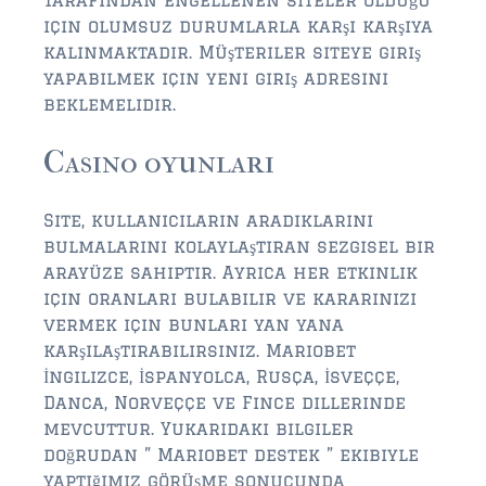
tarafından engellenen siteler olduğu
FLEMING ISLAND
için olumsuz durumlarla karşı karşıya
$150,000 and down
kalınmaktadır. Müşteriler siteye giriş
yapabilmek için yeni giriş adresini
$150,000 – $350,000
beklemelidir.
$350,000 – $500,000
Casino oyunları
$500,000 – $750,000
$750,000 – $1,000,000
Site, kullanıcıların aradıklarını
bulmalarını kolaylaştıran sezgisel bir
$1,000,000 – $2,000,000
arayüze sahiptir. Ayrıca her etkinlik
için oranları bulabilir ve kararınızı
$2,000,000 and up
vermek için bunları yan yana
karşılaştırabilirsiniz. Mariobet
GREEN COVE SPRINGS
İngilizce, İspanyolca, Rusça, İsveççe,
$150,000 and down
Danca, Norveççe ve Fince dillerinde
mevcuttur. Yukarıdaki bilgiler
$150,000 – $350,000
doğrudan ” Mariobet destek ” ekibiyle
$350,000 – $500,000
yaptığımız görüşme sonucunda