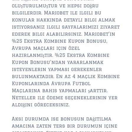
oluşturulmuştur ve hepsi doğru
$500,000 – $750,000
bilgilerdir. Mariobet ile ilgili bu
konular hakkında detaylı bilgi almak
$750,000 – $1,000,000
istiyorsanız ilgili sayfalarımızı ziyaret
ederek bilgi alabilirsiniz. Mariobet’in
$1,000,000 – $2,000,000
%25 Ekstra Kombine Kupon Bonusu,
$2,000,000 and up
Avrupa maçları için özel
hazırlanmıştır. %25 Ekstra Kombine
PALATKA
Kupon Bonusu’ndan yararlanmak
$150,000 and down
isteyenlerin yapması gerekenler
bulunmaktadır. En az 4 maçlık Kombine
$150,000 – $350,000
Kuponlarında Avrupa Futbol
Maçlarına bahis yapmaları şarttır.
$350,000 – $500,000
Neteller ile ödeme seçeneklerinin yer
aldığını göreceksiniz.
$500,000 – $750,000
$750,000 – $1,000,000
Aksi durumda ise bonusun dağıtılma
amacına zaten ters bir durumun içine
$1,000,000 – $2,000,000