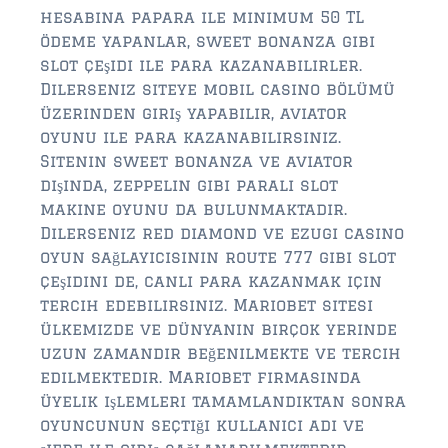
hesabına papara ile minimum 50 TL
ödeme yapanlar, sweet bonanza gibi
slot çeşidi ile para kazanabilirler.
Dilerseniz siteye mobil casino bölümü
üzerinden giriş yapabilir, aviator
oyunu ile para kazanabilirsiniz.
Sitenin sweet bonanza ve aviator
dışında, zeppelin gibi paralı slot
makine oyunu da bulunmaktadır.
Dilerseniz red diamond ve ezugi casino
oyun sağlayıcısının route 777 gibi slot
çeşidini de, canlı para kazanmak için
tercih edebilirsiniz. Mariobet sitesi
ülkemizde ve dünyanın birçok yerinde
uzun zamandır beğenilmekte ve tercih
edilmektedir. Mariobet firmasında
üyelik işlemleri tamamlandıktan sonra
oyuncunun seçtiği kullanıcı adı ve