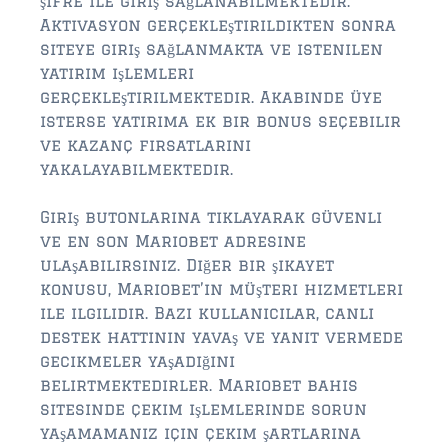
şifre ile giriş sağlanabilmektedir.
Aktivasyon gerçekleştirildikten sonra
siteye giriş sağlanmakta ve istenilen
yatırım işlemleri
gerçekleştirilmektedir. Akabinde üye
isterse yatırıma ek bir bonus seçebilir
ve kazanç fırsatlarını
yakalayabilmektedir.
Giriş butonlarına tıklayarak güvenli
ve en son Mariobet adresine
ulaşabilirsiniz. Diğer bir şikayet
konusu, Mariobet’in müşteri hizmetleri
ile ilgilidir. Bazı kullanıcılar, canlı
destek hattının yavaş ve yanıt vermede
gecikmeler yaşadığını
belirtmektedirler. Mariobet bahis
sitesinde çekim işlemlerinde sorun
yaşamamanız için çekim şartlarına