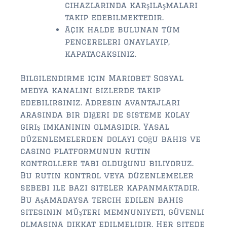
cihazlarında karşılaşmaları
takip edebilmektedir.
Açık halde bulunan tüm
pencereleri onaylayıp,
kapatacaksınız.
Bilgilendirme için Mariobet Sosyal
medya kanalını sizlerde takip
edebilirsiniz. Adresin avantajları
arasında bir diğeri de sisteme kolay
giriş imkanının olmasıdır. Yasal
düzenlemelerden dolayı çoğu bahis ve
casino platformunun rutin
kontrollere tabi olduğunu biliyoruz.
Bu rutin kontrol veya düzenlemeler
sebebi ile bazı siteler kapanmaktadır.
Bu aşamadaysa tercih edilen bahis
sitesinin müşteri memnuniyeti, güvenli
olmasına dikkat edilmelidir. Her sitede