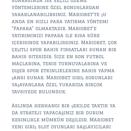
sonrasında ise seçili ödeme
yöntemlerine özel bonuslardan
yararlanabilirsiniz. Mariobet’te şu
anda en hızlı para yatırma yöntemi
“Papara” olmaktadır. Mariobet’e
yatırımınızı papara ile kısa süre
içerisinde yapabilirsiniz. Mariobet, çok
çeşitli spor bahis fırsatları sunan bir
bahis sitesidir. Size en son futbol
maçlarına, tenis turnuvalarına ve
diğer spor etkinliklerine bahis yapma
şansı sunar. Mariobet giriş sorunları
yaşayanlara özel yukarıda birçok
tavsiyede bulunduk.
Aslında herhangi bir şekilde taktik ya
da strateji yapacağınız bir durum
kesinlikle mümkün değildir. Mariobet
yeni giriş slot oyunları sağlayıcıları