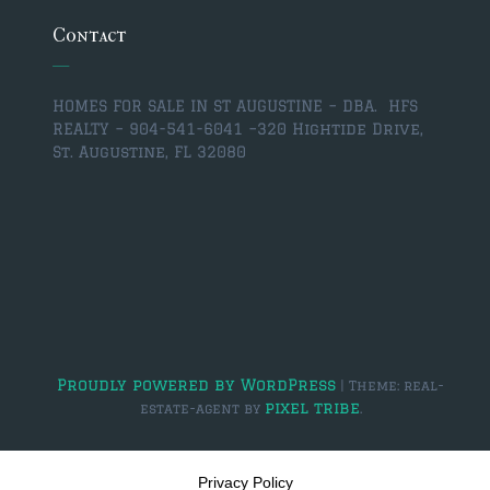
Contact
HOMES FOR SALE IN ST AUGUSTINE – DBA. HFS
REALTY – 904-541-6041 –
320 Hightide Drive,
St. Augustine, FL 32080
Proudly powered by WordPress
|
Theme: real-
pixel tribe
estate-agent by
.
Privacy Policy