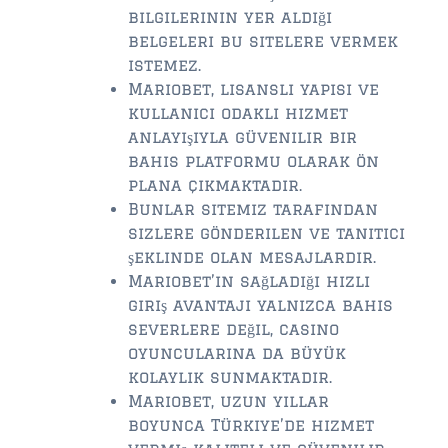
bilgilerinin yer aldığı
belgeleri bu sitelere vermek
istemez.
Mariobet, lisanslı yapısı ve
kullanıcı odaklı hizmet
anlayışıyla güvenilir bir
bahis platformu olarak ön
plana çıkmaktadır.
Bunlar sitemiz tarafından
sizlere gönderilen ve tanıtıcı
şeklinde olan mesajlardır.
Mariobet’in sağladığı hızlı
giriş avantajı yalnızca bahis
severlere değil, casino
oyuncularına da büyük
kolaylık sunmaktadır.
Mariobet, uzun yıllar
boyunca Türkiye’de hizmet