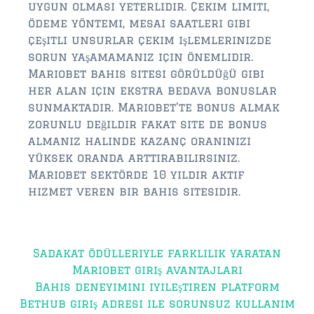
uygun olması yeterlidir. Çekim limiti,
ödeme yöntemi, mesai saatleri gibi
çeşitli unsurlar çekim işlemlerinizde
sorun yaşamamanız için önemlidir.
Mariobet bahis sitesi görüldüğü gibi
her alan için ekstra bedava bonuslar
sunmaktadır. Mariobet’te bonus almak
zorunlu değildir fakat site de bonus
almanız halinde kazanç oranınızı
yüksek oranda arttırabilirsiniz.
Mariobet sektörde 10 yıldır aktif
hizmet veren bir bahis sitesidir.
Post
Sadakat ödülleriyle farklılık yaratan
navigation
Mariobet giriş avantajları
Bahis deneyimini iyileştiren platform
Bethub giriş adresi ile sorunsuz kullanım