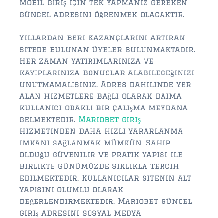
FLEMING ISLAND
mobil giriş için tek yapmanız gereken
güncel adresini öğrenmek olacaktır.
$150,000 and down
$150,000 – $350,000
Yıllardan beri kazançlarını artıran
sitede bulunan üyeler bulunmaktadır.
$350,000 – $500,000
Her zaman yatırımlarınıza ve
kayıplarınıza bonuslar alabileceğinizi
$500,000 – $750,000
unutmamalısınız. Adres dahilinde yer
alan hizmetlere bağlı olarak daima
$750,000 – $1,000,000
kullanıcı odaklı bir çalışma meydana
$1,000,000 – $2,000,000
gelmektedir.
Mariobet giriş
hizmetinden daha hızlı yararlanma
$2,000,000 and up
imkanı sağlanmak mümkün. Sahip
olduğu güvenilir ve pratik yapısı ile
GREEN COVE SPRINGS
birlikte günümüzde sıklıkla tercih
$150,000 and down
edilmektedir. Kullanıcılar sitenin alt
yapısını olumlu olarak
$150,000 – $350,000
değerlendirmektedir. Mariobet güncel
giriş adresini sosyal medya
$350,000 – $500,000