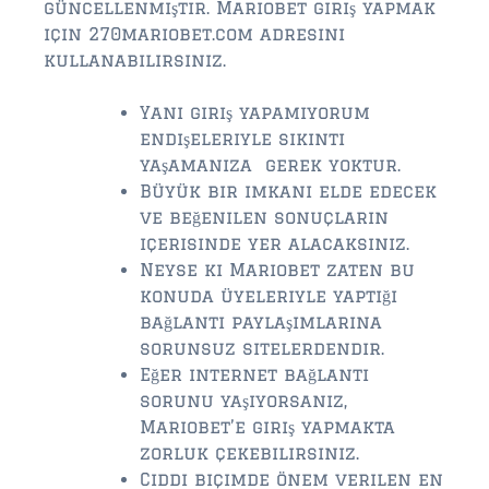
güncellenmiştir. Mariobet giriş yapmak
için 270mariobet.com adresini
kullanabilirsiniz.
Yani giriş yapamıyorum
endişeleriyle sıkıntı
yaşamanıza gerek yoktur.
Büyük bir imkanı elde edecek
ve beğenilen sonuçların
içerisinde yer alacaksınız.
Neyse ki Mariobet zaten bu
konuda üyeleriyle yaptığı
bağlantı paylaşımlarına
sorunsuz sitelerdendir.
Eğer internet bağlantı
sorunu yaşıyorsanız,
Mariobet’e giriş yapmakta
zorluk çekebilirsiniz.
Ciddi biçimde önem verilen en