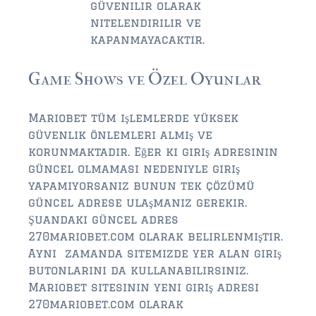
güvenilir olarak
nitelendirilir ve
kapanmayacaktır.
Game Shows ve Özel Oyunlar
Mariobet tüm işlemlerde yüksek
güvenlik önlemleri almış ve
korunmaktadır. Eğer ki giriş adresinin
güncel olmaması nedeniyle giriş
yapamıyorsanız bunun tek çözümü
güncel adrese ulaşmanız gerekir.
Şuandaki güncel adres
270mariobet.com olarak belirlenmiştir.
Aynı zamanda sitemizde yer alan giriş
butonlarını da kullanabilirsiniz.
Mariobet sitesinin yeni giriş adresi
270mariobet.com olarak