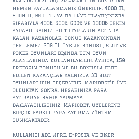
avantajları kaçırmamak için bonustan
hemen faydalanmanız önerilir. 4000 TL,
5000 TL, 6000 TL ya da TL’ye ulaştığınızda
sırasıyla 400₺, 500₺, 600₺ ve 1000₺ çekim
yapabilirsiniz. Bu tutarların altında
kalan kazançlar, bonus kazancından
çekilemez. 300 TL üyelik bonusu, slot ve
poker oyunları dışında tüm oyun
alanlarında kullanılabilir. Ayrıca, 150
freespin bonusu ve bu bonusla elde
edilen kazançlar yalnızca 3D slot
oyunları için geçerlidir. Mariobet’e üye
olduktan sonra, hesabınıza para
yatırarak bahis yapmaya
başlayabilirsiniz. Mariobet, üyelerine
birçok farklı para yatırma yöntemi
sunmaktadır.
Kullanıcı adı, şifre, e-posta ve diğer