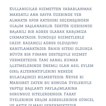
Kullanıcılar hizmetten yararlanmak
$350,000 – $500,000
maksatlı ana sayfa üzerinde yer
$500,000 = $750,000
almakta spor kategori seçeneğinden
ulaşım sağlanabilir. Sektör içerisinde
$750,000 – $1,000,000
başarılı bir adres olarak karşımıza
çıkmaktadır. Sunduğu hizmetlerle
$1,000,000 – $2,000,000
cazip, kazançlı adres olduğunu
kanıtlamaktadır. Bahis sitesi oldukça
$2,000,000 and up
büyük bir finans desteğiyle hizmet
PONTE VEDRA BEACH
vermektedir. Yani sanal kumar
işletmelerinde önemli olan asıl eylem
$150,000 and down
giriş alternatiflerini nerede
$150,000 – $350,000
bulacağınızı bilmektedir. Neyse ki
Mariobet zaten bu konuda üyeleriyle
$350,000 – $500,000
yaptığı bağlantı paylaşımlarına
sorunsuz sitelerdendir. Fakat
$500,000 – $750,000
üyelerinin erişim adreslerinin güncel
ve aktif olması gerekmektedir.