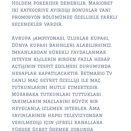
Holdem pokeridir denebilir. Mariobet
iki kategoriye ayırdığı bonuslar yani
promosyon bölümünde özellikle farklı
seçenekler vardır.
Avrupa şampiyonası, Uluslar kupası,
Dünya kupası bahisleri alabilirsiniz.
İmkanlardan sürekli faydalanmak
isteyen kişilerin birden fazla hesap
açtığının tespit edilmesi durumunda
hesaplar kapatılacaktır. Betmario Tv
canlı maç seyret özelliği ile maç
tutkunlarını mutlu etmektedir.
Müsabaka tutkunları tuttukları
takımların maçlarını büyük bir
heyecanla izlemek isterler. Ama
yayınlarının hepsi televizyondan
verilmediği için şifreli kanallara
yüksek ücret ödemek zorunda