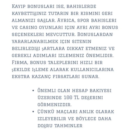
$350,000 – $500,000
Kayıp bonusları ise, bahislerde
kaybettiğiniz tutarın bir kısmını geri
$750,000 – $1,000,000
almanızı sağlar. Ayrıca, spor bahisleri
$1,000,000 – $2,000,000
ve casino oyunları için ayrı ayrı bonus
seçenekleri mevcuttur. Bonuslardan
$2,000,000 and up
yararlanabilmek için sitenin
belirlediği şartlara dikkat etmeniz ve
ST AUGUSTINE
gerekli adımları izlemeniz önemlidir.
$150,000 and under
Firma, bonus taleplerini hızlı bir
şekilde işleme alarak kullanıcılarına
$150,000 – $350,000
ekstra kazanç fırsatları sunar.
$350,000 – $500,000
Önemli olan hesap bakiyesi
$500,000 – $750,000
üzerinde 100 TL değerini
görmenizdir.
$750,000 – $1,000,000
Çünkü maçları anlık olarak
izleyebilir ve böylece daha
$1,000,000-$2,000,000
doğru tahminler