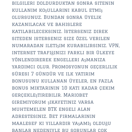
bilgileri doldurduktan sonra sitenin
kullanım koşullarını kabul etmiş
olursunuz. Bundan sonra üyelik
kazanılacak ve bahislere
katılabileceksiniz. İsterseniz direk
siteden isterseniz size özel verilen
numaradan iletişim kurabilirsiniz. VPN,
internet trafiğinizi farklı bir ülkeye
yönlendirerek engelleri aşmanıza
yardımcı olur. Promosyonun geçerlilik
süresi 7 gündür ve ilk yatırım
bonusunu kullanan üyeler, en fazla
bonus miktarının 10 katı kadar çekim
gerçekleştirebilir. Mariobet
giremiyorum şikayetiniz varsa
muhtemelen BTK engeli alan
adrestesiniz. Bet firmalarının
maalesef ki yıllardır yaşamış olduğu
banlar nedeniyle bu sorunlar çok