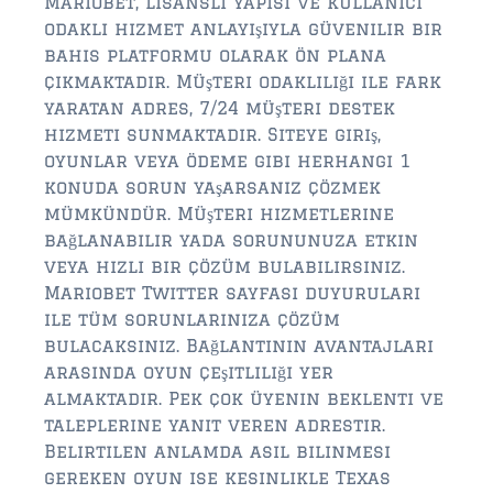
Mariobet, lisanslı yapısı ve kullanıcı
odaklı hizmet anlayışıyla güvenilir bir
bahis platformu olarak ön plana
çıkmaktadır. Müşteri odaklılığı ile fark
yaratan adres, 7/24 müşteri destek
hizmeti sunmaktadır. Siteye giriş,
oyunlar veya ödeme gibi herhangi 1
konuda sorun yaşarsanız çözmek
mümkündür. Müşteri hizmetlerine
bağlanabilir yada sorununuza etkin
veya hızlı bir çözüm bulabilirsiniz.
Mariobet Twitter sayfası duyuruları
ile tüm sorunlarınıza çözüm
bulacaksınız. Bağlantının avantajları
arasında oyun çeşitliliği yer
almaktadır. Pek çok üyenin beklenti ve
taleplerine yanıt veren adrestir.
Belirtilen anlamda asıl bilinmesi
gereken oyun ise kesinlikle Texas