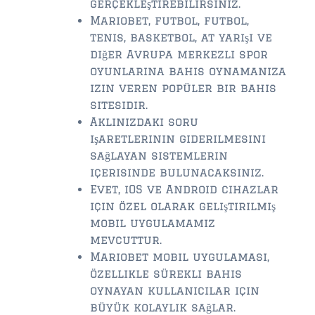
gerçekleştirebilirsiniz.
$2,000,000 and up
Mariobet, futbol, futbol,
ST AUGUSTINE BEACH
tenis, basketbol, at yarışı ve
diğer Avrupa merkezli spor
$150,000 and down
oyunlarına bahis oynamanıza
$150,000 – $350,000
izin veren popüler bir bahis
sitesidir.
$350,000 – $500,000
Aklınızdaki soru
işaretlerinin giderilmesini
$500,000 – $750,000
sağlayan sistemlerin
içerisinde bulunacaksınız.
$750,000 – $1,000,000
Evet, iOS ve Android cihazlar
$1,000,000 – $2,000,000
için özel olarak geliştirilmiş
mobil uygulamamız
$2,000,000 and up
mevcuttur.
Mariobet mobil uygulaması,
PONTE VEDRA / NOCATEE
özellikle sürekli bahis
$150,000 and down
oynayan kullanıcılar için
büyük kolaylık sağlar.
$150,000 – $300,000