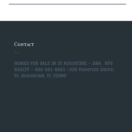
Contact
HOMES FOR SALE IN ST AUGUSTINE – DBA. HFS
REALTY – 904-541-6041 –
320 Hightide Drive,
St. Augustine, FL 32080