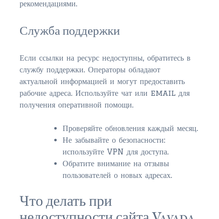
рекомендациями.
$150,000 – $300,000
Служба поддержки
$350,000 – $500,000
$500,000 = $750,000
Если ссылки на ресурс недоступны, обратитесь в
службу поддержки. Операторы обладают
$750,000 – $1,000,000
актуальной информацией и могут предоставить
$1,000,000 – $2,000,000
рабочие адреса. Используйте чат или email для
получения оперативной помощи.
$2,000,000 and up
Проверяйте обновления каждый месяц.
PONTE VEDRA BEACH
Не забывайте о безопасности:
$150,000 and down
используйте VPN для доступа.
Обратите внимание на отзывы
$150,000 – $350,000
пользователей о новых адресах.
$350,000 – $500,000
Что делать при
$500,000 – $750,000
недоступности сайта Vavada