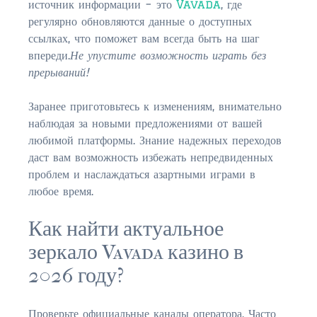
источник информации – это
Vavada
, где
$350,000 – $500,000
регулярно обновляются данные о доступных
ссылках, что поможет вам всегда быть на шаг
$750,000 – $1,000,000
впереди.
Не упустите возможность играть без
прерываний!
$1,000,000 – $2,000,000
Заранее приготовьтесь к изменениям, внимательно
$2,000,000 and up
наблюдая за новыми предложениями от вашей
ST AUGUSTINE
любимой платформы. Знание надежных переходов
даст вам возможность избежать непредвиденных
$150,000 and under
проблем и наслаждаться азартными играми в
$150,000 – $350,000
любое время.
$350,000 – $500,000
Как найти актуальное
зеркало Vavada казино в
$500,000 – $750,000
2026 году?
$750,000 – $1,000,000
$1,000,000-$2,000,000
Проверьте официальные каналы оператора. Часто