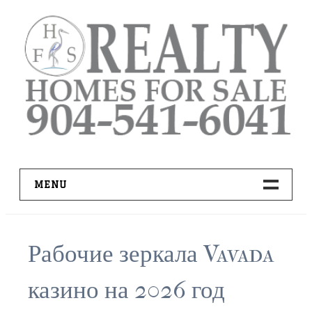
Skip
to
content
MENU
HOME
Рабочие зеркала Vavada
ADVANCED IDX SEARCH
казино на 2026 год
BUYER RESOURCES
PRO TOOLS