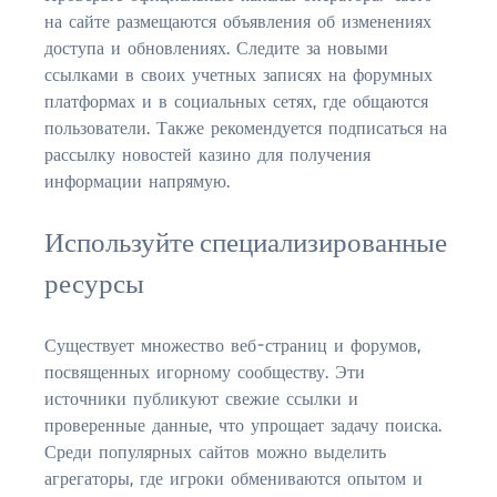
на сайте размещаются объявления об изменениях
$2,000,000 and up
доступа и обновлениях. Следите за новыми
ссылками в своих учетных записях на форумных
ST AUGUSTINE BEACH
платформах и в социальных сетях, где общаются
$150,000 and down
пользователи. Также рекомендуется подписаться на
рассылку новостей казино для получения
$150,000 – $350,000
информации напрямую.
$350,000 – $500,000
Используйте специализированные
$500,000 – $750,000
ресурсы
$750,000 – $1,000,000
$1,000,000 – $2,000,000
Существует множество веб-страниц и форумов,
посвященных игорному сообществу. Эти
$2,000,000 and up
источники публикуют свежие ссылки и
проверенные данные, что упрощает задачу поиска.
PONTE VEDRA / NOCATEE
Среди популярных сайтов можно выделить
$150,000 and down
агрегаторы, где игроки обмениваются опытом и