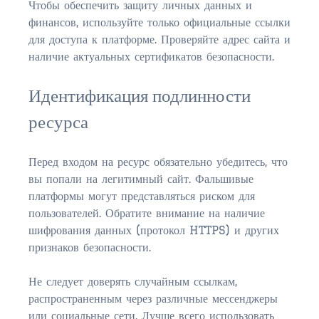
Чтобы обеспечить защиту личных данных и
$350,000 – $500,000
финансов, используйте только официальные ссылки
$500,000 – $750,000
для доступа к платформе. Проверяйте адрес сайта и
наличие актуальных сертификатов безопасности.
$750,000 – $1,000,000
Идентификация подлинности
$1,000,000 – $2,000,000
ресурса
$2,000,000 and up
PALATKA
Перед входом на ресурс обязательно убедитесь, что
$150,000 and down
вы попали на легитимный сайт. Фальшивые
платформы могут представляться риском для
$150,000 – $350,000
пользователей. Обратите внимание на наличие
шифрования данных (протокол HTTPS) и других
$350,000 – $500,000
признаков безопасности.
$500,000 – $750,000
Не следует доверять случайным ссылкам,
$750,000 – $1,000,000
распространенным через различные мессенджеры
или социальные сети. Лучше всего использовать