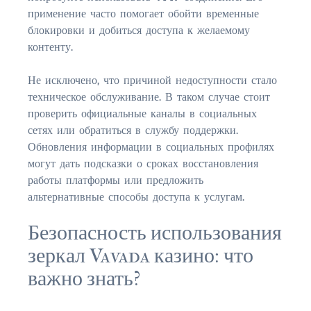
применение часто помогает обойти временные
FLEMING ISLAND
блокировки и добиться доступа к желаемому
$150,000 and down
контенту.
$150,000 – $350,000
Не исключено, что причиной недоступности стало
$350,000 – $500,000
техническое обслуживание. В таком случае стоит
проверить официальные каналы в социальных
$500,000 – $750,000
сетях или обратиться в службу поддержки.
Обновления информации в социальных профилях
$750,000 – $1,000,000
могут дать подсказки о сроках восстановления
работы платформы или предложить
$1,000,000 – $2,000,000
альтернативные способы доступа к услугам.
$2,000,000 and up
Безопасность использования
GREEN COVE SPRINGS
зеркал Vavada казино: что
$150,000 and down
важно знать?
$150,000 – $350,000