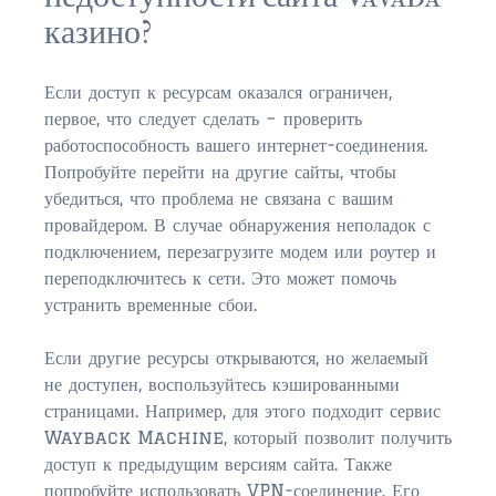
$750,000 – $1,000,000
казино?
$1,000,000 – $2,000,000
Если доступ к ресурсам оказался ограничен,
$2,000,000 and up
первое, что следует сделать – проверить
работоспособность вашего интернет-соединения.
AMELIA ISLAND
Попробуйте перейти на другие сайты, чтобы
$150,000 and down
убедиться, что проблема не связана с вашим
провайдером. В случае обнаружения неполадок с
$150,000 – $350,000
подключением, перезагрузите модем или роутер и
переподключитесь к сети. Это может помочь
$350,000 – $500,000
устранить временные сбои.
$500,000 – $750,000
Если другие ресурсы открываются, но желаемый
$750,000 – $1,000,000
не доступен, воспользуйтесь кэшированными
страницами. Например, для этого подходит сервис
$1,000,000 -$2,000,000
Wayback Machine, который позволит получить
доступ к предыдущим версиям сайта. Также
$2,000,000 and up
попробуйте использовать VPN-соединение. Его