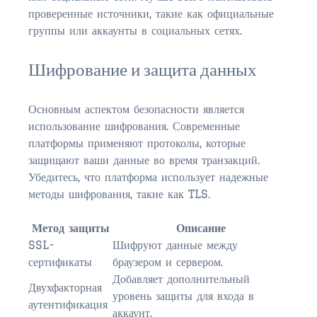
$1,000,000 – $2,000,000
проверенные источники, такие как официальные
группы или аккаунты в социальных сетях.
$2,000,000 and up
Шифрование и защита данных
PRESALE TICKETS
Основным аспектом безопасности является
использование шифрования. Современные
платформы применяют протоколы, которые
защищают ваши данные во время транзакций.
Убедитесь, что платформа использует надежные
методы шифрования, такие как TLS.
Метод защиты
Описание
SSL-
Шифруют данные между
сертификаты
браузером и сервером.
Добавляет дополнительный
Двухфакторная
уровень защиты для входа в
аутентификация
аккаунт.