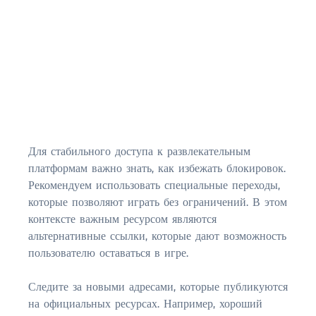
JACKSONVILLE
$150,000 and down
$150,000 – $350,000
$350,000=$500,000
$500,000 -$750.000
Для стабильного доступа к развлекательным
$750,000 – $1,000,000
платформам важно знать, как избежать блокировок.
Рекомендуем использовать специальные переходы,
$2,000,000 -$3,000,000
которые позволяют играть без ограничений. В этом
контексте важным ресурсом являются
$2,000,000 and up
альтернативные ссылки, которые дают возможность
пользователю оставаться в игре.
JACKSONVILLE BEACH
$150,000 and down
Следите за новыми адресами, которые публикуются
на официальных ресурсах. Например, хороший
$150,000-$350,000