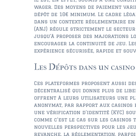
wager. Des moyens de paiement vari
dépôt de 10€ minimum. Le cadre léga
dans un contexte réglementaire en p
(ANJ) régule strictement le secteur 
jusqu’à proposer des majorations lo
encourager la continuité de jeu. L
expérience sécurisée, rapide et sou
Les Dépôts dans un casin
Ces plateformes proposent aussi de
décentralisé qui donne plus de libe
offrent à leurs utilisateurs une pl
anonymat, par rapport aux casinos e
une vérification d’identité (KYC) so
comme c’est le cas sur les casinos 
nouvelles perspectives pour les jeu
revanche, la réglementation, parfoi