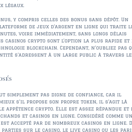
x légaux.
onus, y compris celles des bonus sans dépôt. Un
lateforme de jeux d’argent en ligne qui traite l
nutes, voire immédiatement, sans longs délais
es casinos crypto sont l’option la plus rapide et 
hnologie blockchain. Cependant, n’oubliez pas 
ntité s’adressent à un large public à travers le
osés
out simplement pas digne de confiance, car il
ieux s’il propose son propre token, il s’agit là
e appétence crypto. Elle est assez répandue et 
chands et casinos en ligne. Considéré comme u
l est accepté par de nombreux casinos en ligne. 
arties sur le casino, le live casino ou les pari