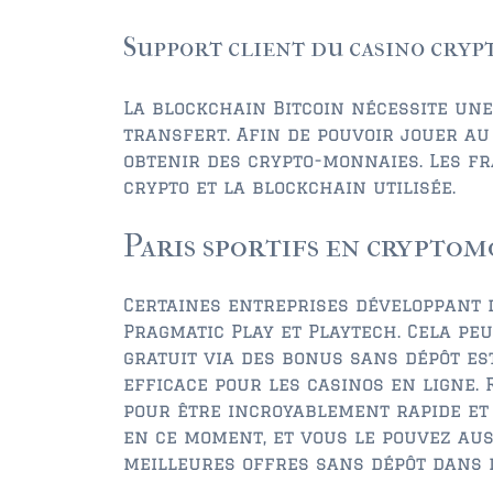
Support client du casino cryp
La blockchain Bitcoin nécessite un
transfert. Afin de pouvoir jouer au
obtenir des crypto-monnaies. Les fr
crypto et la blockchain utilisée.
Paris sportifs en crypto
Certaines entreprises développant d
Pragmatic Play et Playtech. Cela peu
gratuit via des bonus sans dépôt es
efficace pour les casinos en ligne.
pour être incroyablement rapide et 
en ce moment, et vous le pouvez aus
meilleures offres sans dépôt dans 