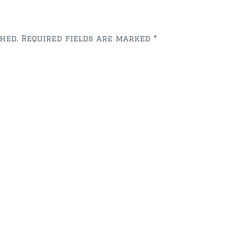
hed.
Required fields are marked
*