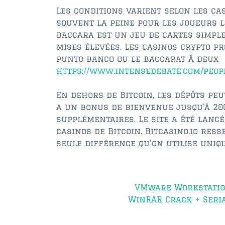
Les conditions varient selon les ca
souvent la peine pour les joueurs l
baccara est un jeu de cartes simple
mises élevées. Les casinos crypto p
punto banco ou le baccarat à deux
https://www.intensedebate.com/peop
En dehors de Bitcoin, les dépôts peu
a un bonus de bienvenue jusqu’à 200
supplémentaires. Le site a été lancé
casinos de Bitcoin. Bitcasino.io res
seule différence qu’on utilise uniq
Post
VMware Workstation
navigation
WinRAR Crack + Seria