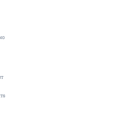
no
nt
its