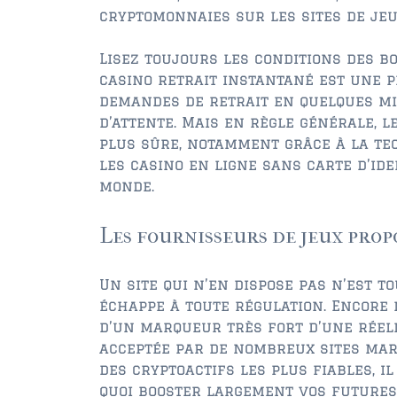
cryptomonnaies sur les sites de jeu
Lisez toujours les conditions des b
casino retrait instantané est une p
demandes de retrait en quelques mi
d’attente. Mais en règle générale, l
plus sûre, notamment grâce à la tec
les casino en ligne sans carte d’ide
monde.
Les fournisseurs de jeux prop
Un site qui n’en dispose pas n’est t
échappe à toute régulation. Encore m
d’un marqueur très fort d’une réell
acceptée par de nombreux sites mar
des cryptoactifs les plus fiables, i
quoi booster largement vos futures p