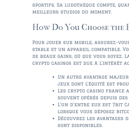
sportifs. Sa ludothèque compte, quan
meilleurs studios du moment.
How Do You Choose the B
Pour jouer sur mobile, assurez-vou
stable et un appareil compatible. V
de beaux gains, où que vous soyez. 
crypto casinos est due à l’intérêt 
Un autre avantage majeur d
jeux dont l’équité est prou
Les crypto casino france 
souvent opérés depuis des 
L’un d’entre eux est 7bit 
lorsque vous déposez bitco
Découvrez les avantages d
sont disponibles.