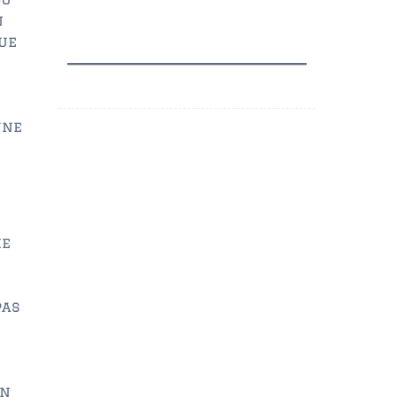
n
ue
une
me
pas
en