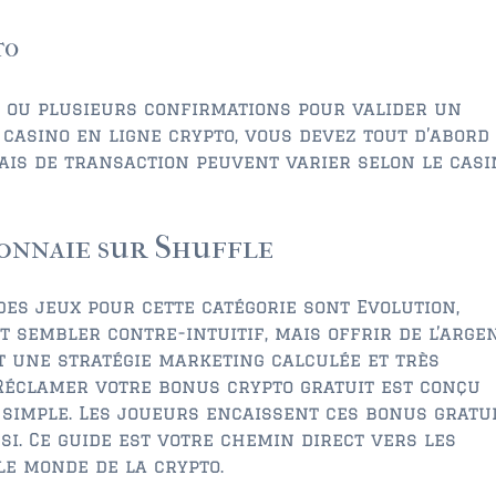
to
e ou plusieurs confirmations pour valider un
 casino en ligne crypto, vous devez tout d’abord
ais de transaction peuvent varier selon le casi
monnaie sur Shuffle
es jeux pour cette catégorie sont Evolution,
t sembler contre-intuitif, mais offrir de l’arge
t une stratégie marketing calculée et très
 Réclamer votre bonus crypto gratuit est conçu
simple. Les joueurs encaissent ces bonus gratu
si. Ce guide est votre chemin direct vers les
le monde de la crypto.