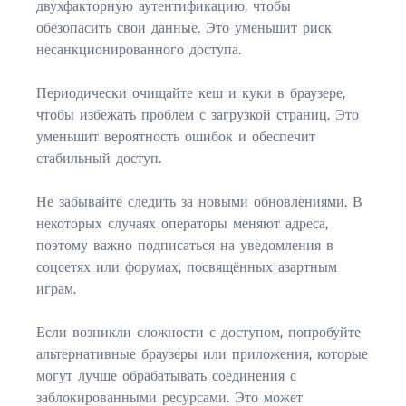
двухфакторную аутентификацию, чтобы
FLEMING ISLAND
обезопасить свои данные. Это уменьшит риск
$150,000 and down
несанкционированного доступа.
$150,000 – $350,000
Периодически очищайте кеш и куки в браузере,
чтобы избежать проблем с загрузкой страниц. Это
$350,000 – $500,000
уменьшит вероятность ошибок и обеспечит
стабильный доступ.
$500,000 – $750,000
$750,000 – $1,000,000
Не забывайте следить за новыми обновлениями. В
некоторых случаях операторы меняют адреса,
$1,000,000 – $2,000,000
поэтому важно подписаться на уведомления в
соцсетях или форумах, посвящённых азартным
$2,000,000 and up
играм.
GREEN COVE SPRINGS
Если возникли сложности с доступом, попробуйте
$150,000 and down
альтернативные браузеры или приложения, которые
могут лучше обрабатывать соединения с
$150,000 – $350,000
заблокированными ресурсами. Это может