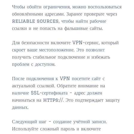
$750,000 – $1,000,000
Чтобы обойти ограничения, можно воспользоваться
обновлёнными адресами. Заранее проверьте через
$1,000,000 – $2,000,000
reliable sources, чтобы найти рабочие
ссылки и не попасть на фальшивые сайты.
$2,000,000 and up
Для безопасности включите VPN-сервис, который
AMELIA ISLAND
скроет ваше местоположение. Это позволит
$150,000 and down
получить стабильное подключение и избежать
проблем с доступом.
$150,000 – $350,000
$350,000 – $500,000
После подключения к VPN посетите сайт с
актуальной ссылкой. Обратите внимание на
$500,000 – $750,000
наличие SSL-сертификата – адрес должен
начинаться на https://. Это подтверждает защиту
$750,000 – $1,000,000
данных.
$1,000,000 -$2,000,000
Следующий шаг – создание учётной записи.
$2,000,000 and up
Используйте сложный пароль и включите