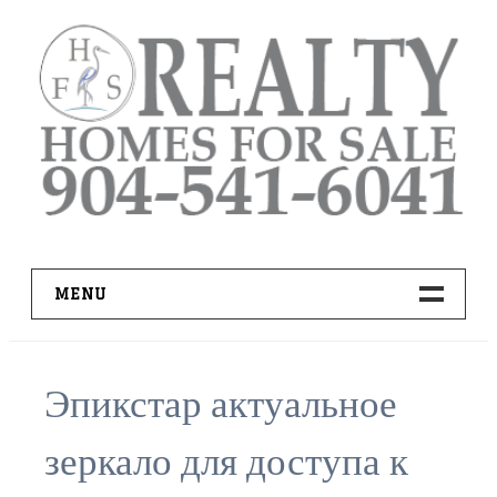
Skip
to
content
MENU
HOME
Эпикстар актуальное
ADVANCED IDX SEARCH
зеркало для доступа к
BUYER RESOURCES
PRO TOOLS