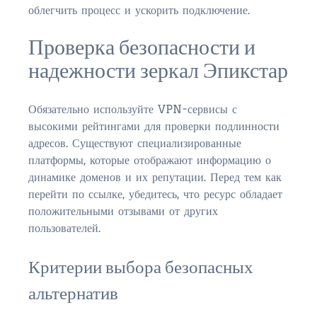
$350,000 – $500,000
облегчить процесс и ускорить подключение.
$500,000 – $750,000
Проверка безопасности и
надежности зеркал Эпикстар
$750,000 – $1,000,000
$1,000,000 – $2,000,000
Обязательно используйте VPN-сервисы с
высокими рейтингами для проверки подлинности
$2,000,000 and up
адресов. Существуют специализированные
PALATKA
платформы, которые отображают информацию о
динамике доменов и их репутации. Перед тем как
$150,000 and down
перейти по ссылке, убедитесь, что ресурс обладает
$150,000 – $350,000
положительными отзывами от других
пользователей.
$350,000 – $500,000
Критерии выбора безопасных
$500,000 – $750,000
альтернатив
$750,000 – $1,000,000