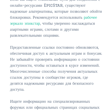
онлайн-ресурсами EpicStar, существуют
$350,000 – $500,000
надежные альтернативы, которые позволяют обойти
$750,000 – $1,000,000
блокировки. Рекомендуется использовать
рабочее
зеркало эпикстар
, чтобы уверенно наслаждаться
$1,000,000 – $2,000,000
азартными играми, слотами и другими
развлекательными опциями.
$2,000,000 and up
Предоставленные ссылки постоянно обновляются,
ST AUGUSTINE
обеспечивая доступ к актуальным играм и бонусам.
$150,000 and under
Не забывайте проверять информацию о состоянии
доступности, чтобы оставаться в курсе изменений.
$150,000 – $350,000
Многочисленные способы получения актуальных
$350,000 – $500,000
ссылок доступны в сообществе игроков, где
делятся надежными ресурсами для безопасного
$500,000 – $750,000
доступа.
$750,000 – $1,000,000
Ищите информацию на специализированных
форумах или официальных страницах социальных
$1,000,000-$2,000,000