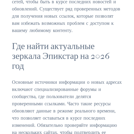
сетей, чтобы быть в курсе последних новостей и
$2,000,000 and up
обновлений. Существует ряд проверенных методов
для получения новых ссылок, которые позволят
ST AUGUSTINE BEACH
вам избежать возможных проблем с доступом к
$150,000 and down
вашему любимому контенту.
$150,000 – $350,000
Где найти актуальные
зеркала Эпикстар на 2026
$350,000 – $500,000
год
$500,000 – $750,000
$750,000 – $1,000,000
Основные источники информации о новых адресах
включают специализированные форумы и
$1,000,000 – $2,000,000
сообщества, где пользователи делятся
проверенными ссылками. Часто такие ресурсы
$2,000,000 and up
обновляют данные в режиме реального времени,
PONTE VEDRA / NOCATEE
что позволяет оставаться в курсе последних
изменений. Обязательно проверяйте информацию
$150,000 and down
на нескольких сайтах, чтобы подтвердить ее