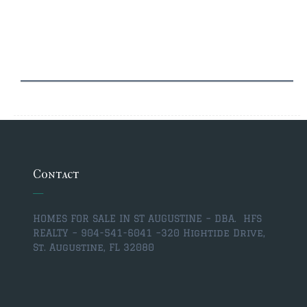
Contact
HOMES FOR SALE IN ST AUGUSTINE – DBA. HFS
REALTY – 904-541-6041 –
320 Hightide Drive,
St. Augustine, FL 32080