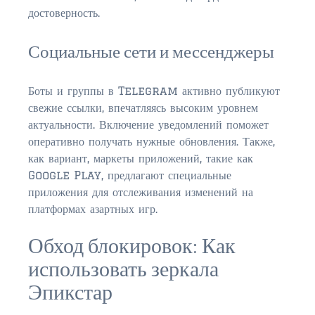
$150,000 – $300,000
достоверность.
$350,000 – $500,000
Социальные сети и мессенджеры
$500,000 = $750,000
Боты и группы в Telegram активно публикуют
$750,000 – $1,000,000
свежие ссылки, впечатляясь высоким уровнем
актуальности. Включение уведомлений поможет
$1,000,000 – $2,000,000
оперативно получать нужные обновления. Также,
как вариант, маркеты приложений, такие как
$2,000,000 and up
Google Play, предлагают специальные
PONTE VEDRA BEACH
приложения для отслеживания изменений на
платформах азартных игр.
$150,000 and down
$150,000 – $350,000
Обход блокировок: Как
использовать зеркала
$350,000 – $500,000
Эпикстар
$500,000 – $750,000