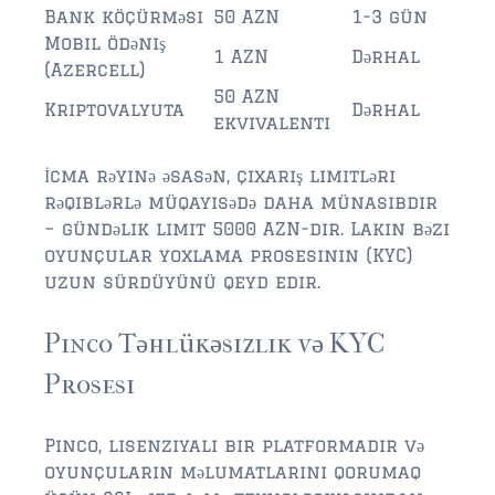
Bank köçürməsi
50 AZN
1-3 gün
$2,000,000 and up
Mobil ödəniş
1 AZN
Dərhal
(Azercell)
PRESALE TICKETS
50 AZN
Kriptovalyuta
Dərhal
ekvivalenti
İcma rəyinə əsasən, çıxarış limitləri
rəqiblərlə müqayisədə daha münasibdir
– gündəlik limit 5000 AZN-dir. Lakin bəzi
oyunçular yoxlama prosesinin (KYC)
uzun sürdüyünü qeyd edir.
Pinco Təhlükəsizlik və KYC
Prosesi
Pinco, lisenziyalı bir platformadır və
oyunçuların məlumatlarını qorumaq