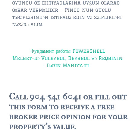
oyunçu öz ehtiyaclarına uyğun olaraq
qərar verməlidir – Pinco-nun güclü
tərəflərindən istifadə edin və zəiflikləri
nəzərə alın.
Post
Фундамент работы PowerShell
navigation
Melbet-də Voleybol, Beysbol və Reqbinin
Dərin Mahiyyəti
Call 904-541-6041 or fill out
this form to receive a free
broker price opinion for your
property's value.