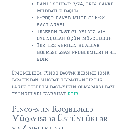
Canlı söhbət: 7/24, orta cavab
müddəti 2 dəqiqə
E-poçt: cavab müddəti 6-24
saat arası
Telefon dəstəyi: yalnız VIP
oyunçular üçün mövcuddur
Tez-tez verilən suallar
bölməsi: əsas problemləri həll
edir
Ümumilikdə, Pinco dəstək xidməti icma
tərəfindən müsbət qiymətləndirilir,
lakin telefon dəstəyinin olmaması bəzi
oyunçuları narahat
edir
.
Pinco-nun Rəqiblərlə
Müqayisədə Üstünlükləri
və Zəiflikləri