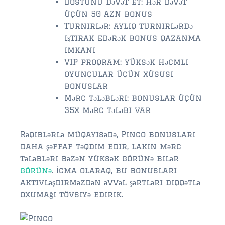
FLEMING ISLAND
Dostunu dəvət et: hər dəvət
üçün 50 AZN bonus
$150,000 and down
Turnirlər: aylıq turnirlərdə
$150,000 – $350,000
iştirak edərək bonus qazanma
imkanı
$350,000 – $500,000
VIP proqram: yüksək həcmli
oyunçular üçün xüsusi
$500,000 – $750,000
bonuslar
Mərc tələbləri: bonuslar üçün
$750,000 – $1,000,000
35x mərc tələbi var
$1,000,000 – $2,000,000
Rəqiblərlə müqayisədə, Pinco bonusları
$2,000,000 and up
daha şəffaf təqdim edir, lakin mərc
tələbləri bəzən yüksək görünə bilər
GREEN COVE SPRINGS
görünə
. İcma olaraq, bu bonusları
$150,000 and down
aktivləşdirməzdən əvvəl şərtləri diqqətlə
oxumağı tövsiyə edirik.
$150,000 – $350,000
$350,000 – $500,000