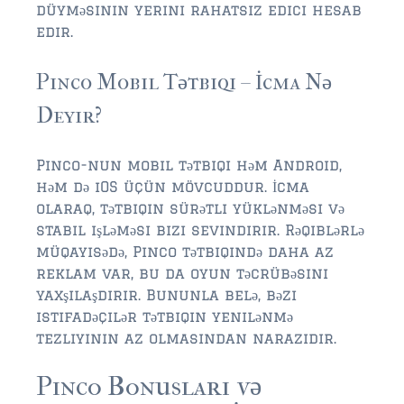
düyməsinin yerini rahatsız edici hesab
edir.
$350,000 – $500,000
$500,000 = $750,000
Pinco Mobil Tətbiqi – İcma Nə
Deyir?
$750,000 – $1,000,000
$1,000,000 – $2,000,000
Pinco-nun mobil tətbiqi həm Android,
həm də iOS üçün mövcuddur. İcma
$2,000,000 and up
olaraq, tətbiqin sürətli yüklənməsi və
PONTE VEDRA BEACH
stabil işləməsi bizi sevindirir. Rəqiblərlə
müqayisədə, Pinco tətbiqində daha az
$150,000 and down
reklam var, bu da oyun təcrübəsini
$150,000 – $350,000
yaxşılaşdırır. Bununla belə, bəzi
istifadəçilər tətbiqin yenilənmə
$350,000 – $500,000
tezliyinin az olmasından narazıdır.
$500,000 – $750,000
Pinco Bonusları və