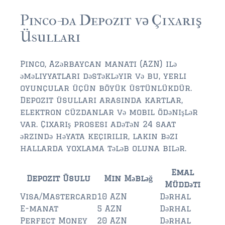
Pinco-da Depozit və Çıxarış
$500,000 – $750,000
Üsulları
$750,000 – $1,000,000
$1,000,000 – $2,000,000
Pinco, Azərbaycan manatı (AZN) ilə
əməliyyatları dəstəkləyir və bu, yerli
$2,000,000 and up
oyunçular üçün böyük üstünlükdür.
Depozit üsulları arasında kartlar,
PALATKA
elektron cüzdanlar və mobil ödənişlər
$150,000 and down
var. Çıxarış prosesi adətən 24 saat
ərzində həyata keçirilir, lakin bəzi
$150,000 – $350,000
hallarda yoxlama tələb oluna bilər.
$350,000 – $500,000
Emal
Depozit Üsulu
Min Məbləğ
$500,000 – $750,000
Müddəti
Visa/Mastercard
10 AZN
Dərhal
$750,000 – $1,000,000
E-manat
5 AZN
Dərhal
Perfect Money
20 AZN
Dərhal
$1,000,000 – $2,000,000