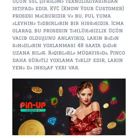
üçün SSL şifrələmə texnologiyasından
istifadə edir. KYC (Know Your Customer)
prosesi məcburidir və bu, pul yuma
əleyhinə tədbirlərin bir hissəsidir. İcma
olaraq, bu prosesin təhlükəsizlik üçün
vacib olduğunu anlayırıq, lakin bəzən
sənədlərin yoxlanması 48 saata qədər
uzana bilər. Rəqiblərlə müqayisədə, Pinco
daha sürətli yoxlama təklif edir, lakin
yenə də inkişaf yeri var.