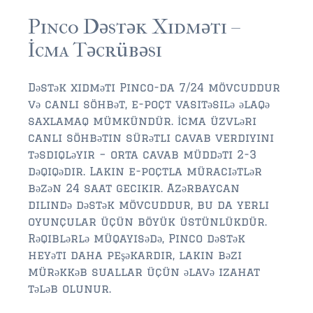
Pinco Dəstək Xidməti –
İcma Təcrübəsi
Dəstək xidməti Pinco-da 7/24 mövcuddur
və canlı söhbət, e-poçt vasitəsilə əlaqə
saxlamaq mümkündür. İcma üzvləri
canlı söhbətin sürətli cavab verdiyini
təsdiqləyir – orta cavab müddəti 2-3
dəqiqədir. Lakin e-poçtla müraciətlər
bəzən 24 saat gecikir. Azərbaycan
dilində dəstək mövcuddur, bu da yerli
oyunçular üçün böyük üstünlükdür.
Rəqiblərlə müqayisədə, Pinco dəstək
heyəti daha peşəkardır, lakin bəzi
mürəkkəb suallar üçün əlavə izahat
tələb olunur.