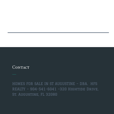
Contact
HOMES FOR SALE IN ST AUGUSTINE – DBA. HFS
REALTY – 904-541-6041 –
320 Hightide Drive,
St. Augustine, FL 32080