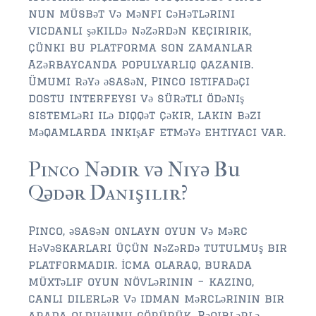
$350,000 – $500,000
nun müsbət və mənfi cəhətlərini
vicdanlı şəkildə nəzərdən keçiririk,
$750,000 – $1,000,000
çünki bu platforma son zamanlar
$1,000,000 – $2,000,000
Azərbaycanda populyarlıq qazanıb.
Ümumi rəyə əsasən, Pinco istifadəçi
$2,000,000 and up
dostu interfeysi və sürətli ödəniş
sistemləri ilə diqqət çəkir, lakin bəzi
ST AUGUSTINE
məqamlarda inkişaf etməyə ehtiyacı var.
$150,000 and under
Pinco Nədir və Niyə Bu
$150,000 – $350,000
Qədər Danışılır?
$350,000 – $500,000
Pinco, əsasən onlayn oyun və mərc
$500,000 – $750,000
həvəskarları üçün nəzərdə tutulmuş bir
$750,000 – $1,000,000
platformadır. İcma olaraq, burada
müxtəlif oyun növlərinin – kazino,
$1,000,000-$2,000,000
canlı dilerlər və idman mərclərinin bir
arada olduğunu görürük. Rəqiblərlə