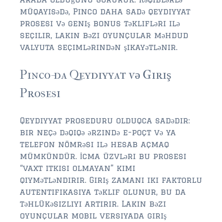
$2,000,000 and up
müqayisədə, Pinco daha sadə qeydiyyat
prosesi və geniş bonus təklifləri ilə
ST AUGUSTINE BEACH
seçilir, lakin bəzi oyunçular məhdud
$150,000 and down
valyuta seçimlərindən şikayətlənir.
$150,000 – $350,000
Pinco-da Qeydiyyat və Giriş
$350,000 – $500,000
Prosesi
$500,000 – $750,000
Qeydiyyat proseduru olduqca sadədir:
$750,000 – $1,000,000
bir neçə dəqiqə ərzində e-poçt və ya
$1,000,000 – $2,000,000
telefon nömrəsi ilə hesab açmaq
mümkündür. İcma üzvləri bu prosesi
$2,000,000 and up
“vaxt itkisi olmayan” kimi
qiymətləndirir. Giriş zamanı iki faktorlu
PONTE VEDRA / NOCATEE
autentifikasiya təklif olunur, bu da
$150,000 and down
təhlükəsizliyi artırır. Lakin bəzi
oyunçular mobil versiyada giriş
$150,000 – $300,000