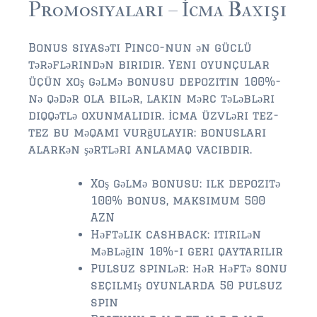
$750,000 – $1,000,000
Promosiyaları – İcma Baxışı
$1,000,000 – $2,000,000
Bonus siyasəti Pinco-nun ən güclü
$2,000,000 and up
tərəflərindən biridir. Yeni oyunçular
üçün xoş gəlmə bonusu depozitin 100%-
AMELIA ISLAND
nə qədər ola bilər, lakin mərc tələbləri
$150,000 and down
diqqətlə oxunmalıdır. İcma üzvləri tez-
tez bu məqamı vurğulayır: bonusları
$150,000 – $350,000
alarkən şərtləri anlamaq vacibdir.
$350,000 – $500,000
Xoş gəlmə bonusu: ilk depozitə
$500,000 – $750,000
100% bonus, maksimum 500
AZN
$750,000 – $1,000,000
Həftəlik cashback: itirilən
məbləğin 10%-i geri qaytarılır
$1,000,000 -$2,000,000
Pulsuz spinlər: hər həftə sonu
seçilmiş oyunlarda 50 pulsuz
$2,000,000 and up
spin