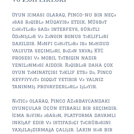
Oyun icması olaraq, Pinco-nu bir neçə
əsas rəqiblə müqayisə etdik. Müsbət
cəhətlərə sadə interfeys, sürətli
ödənişlər və zəngin bonus təklifləri
daxildir. Mənfi cəhətlərə isə məhdud
valyuta seçimləri, bəzən yavaş KYC
prosesi və mobil tətbiqin nadir
yenilənməsi aiddir. Rəqiblər daha çox
oyun təminatçısı təklif etsə də, Pinco
keyfiyyətə diqqət yetirir və yalnız
tanınmış provayderlərlə işləyir.
Nəticə olaraq, Pinco Azərbaycandakı
oyunçular üçün etibarlı bir seçimdir.
İcma rəyinə əsasən, platforma davamlı
inkişaf edir və istifadəçi təcrübəsini
yaxşılaşdırmağa çalışır. Lakin hər bir