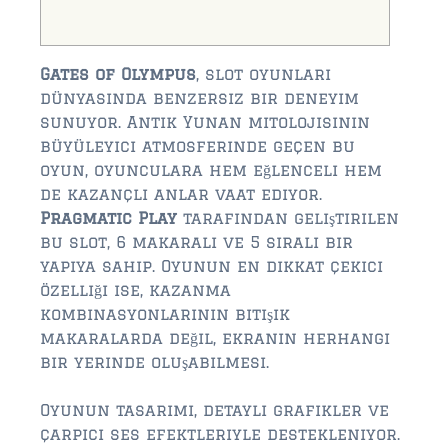
$350,000 – $500,000
$750,000 – $1,000,000
Gates of Olympus
, slot oyunları
$1,000,000 – $2,000,000
dünyasında benzersiz bir deneyim
sunuyor. Antik Yunan mitolojisinin
$2,000,000 and up
büyüleyici atmosferinde geçen bu
oyun, oyunculara hem eğlenceli hem
ST AUGUSTINE
de kazançlı anlar vaat ediyor.
$150,000 and under
Pragmatic Play
tarafından geliştirilen
bu slot, 6 makaralı ve 5 sıralı bir
$150,000 – $350,000
yapıya sahip. Oyunun en dikkat çekici
$350,000 – $500,000
özelliği ise, kazanma
kombinasyonlarının bitişik
$500,000 – $750,000
makaralarda değil, ekranın herhangi
bir yerinde oluşabilmesi.
$750,000 – $1,000,000
Oyunun tasarımı, detaylı grafikler ve
$1,000,000-$2,000,000
çarpıcı ses efektleriyle destekleniyor.