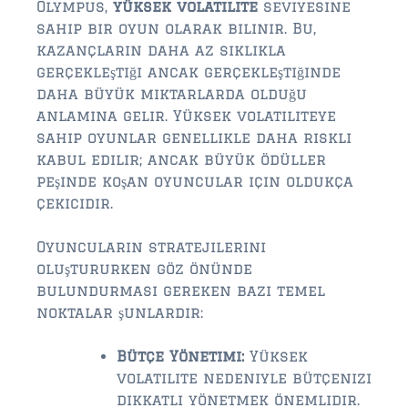
Olympus,
yüksek volatilite
seviyesine
sahip bir oyun olarak bilinir. Bu,
kazançların daha az sıklıkla
gerçekleştiği ancak gerçekleştiğinde
daha büyük miktarlarda olduğu
anlamına gelir. Yüksek volatiliteye
sahip oyunlar genellikle daha riskli
kabul edilir; ancak büyük ödüller
peşinde koşan oyuncular için oldukça
çekicidir.
Oyuncuların stratejilerini
oluştururken göz önünde
bulundurması gereken bazı temel
noktalar şunlardır:
Bütçe Yönetimi:
Yüksek
volatilite nedeniyle bütçenizi
dikkatli yönetmek önemlidir.