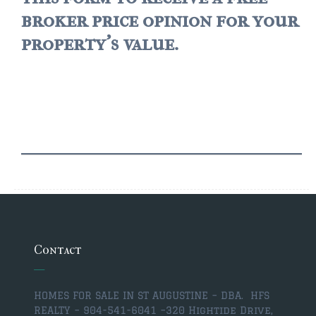
broker price opinion for your
property's value.
Contact
HOMES FOR SALE IN ST AUGUSTINE – DBA. HFS
REALTY – 904-541-6041 –
320 Hightide Drive,