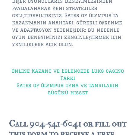
diğer oyuncuların deneyimlerinden
faydalanarak yeni stratejiler
geliştirebilirsiniz. Gates of Olympus’ta
kazanmanın anahtarı, sürekli öğrenme
ve adaptasyon yeteneğidir; bu nedenle
oyun deneyiminizi zenginleştirmek için
yeniliklere açık olun.
Post
Online Kazanç ve Eglencede Luks casino
navigation
Farki
Gates of Olympus oyna ve tanrıların
gücünü hisset
Call 904-541-6041 or fill out
this form to receive a free