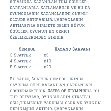
FLEMING ISLAND
sırasında kazanılan tüm ödüller
çarpanlarla katlanabilir ve bu da
$150,000 and down
oyuncuların kazançlarını önemli
$150,000 – $350,000
ölçüde artırabilir. Çarpanların
artmasıyla birlikte gelen büyük
$350,000 – $500,000
ödüller, oyunun en çekici
özelliklerinden biridir.
$500,000 – $750,000
Sembol
Kazanç Çarpanı
$750,000 – $1,000,000
3 Scatter
x5
$1,000,000 – $2,000,000
4 Scatter
x10
5 Scatter
x20
$2,000,000 and up
Bu tablo, Scatter sembollerinin
GREEN COVE SPRINGS
sayısına göre kazanılan çarpanları
$150,000 and down
göstermektedir.
Gates of Olympus
‘ta bu
tür detaylar, oyuncuların strateji
$150,000 – $350,000
geliştirmesine yardımcı olur ve oyunun
derinliğini artırır. Çarpanların
$350,000 – $500,000