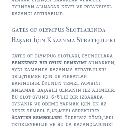
oyundan alınacak keyfi ve potansiyel
kazancı artırabilir.
gates of olympus Slotlarında
Başarı İçin Kazanma Stratejileri
Gates of Olympus slotları, oyunculara
benzersiz bir oyun deneyimi
sunarken,
aynı zamanda kazanma stratejileri
geliştirmek için de fırsatlar
barındırır. Oyunun temel yapısını
anlamak, başarılı olmanın ilk adımıdır.
Bu slot oyunu, 6×5’lik bir ızgarada
oynanır ve ödeme yapmak için en az
sekiz sembol eşleşmesi gerektirir.
Scatter sembolleri
, ücretsiz dönüşleri
tetikleyebilir ve bu da kazançlarınızı