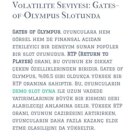
Volatilite Seviyesi: Gates-
of-Olympus Slotunda
Gates of Olympus
, oyunculara hem
görsel hem de finansal açıdan
etkileyici bir deneyim sunan popüler
bir slot oyunudur.
RTP (Return to
Player)
oranı, bu oyunun en dikkat
çeken özelliklerinden biridir. Gates of
Olympus, %96.5 gibi oldukça yüksek bir
RTP oranına sahiptir. Bu, oyuncuların
demo slot oyna
ile uzun vadede
yatırımlarının büyük bir kısmını geri
alabileceği anlamına gelir. Yüksek RTP
oranı, oyunun cazibesini artırırken,
oyuncuların daha fazla kazanç elde
etme olasılığını da yükseltir.