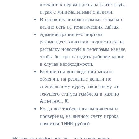
джекпот в первый день на сайте клуба,
играя с минимальными ставками.
$350,000 – $500,000
В основном положительные отзывы о
$500,000 = $750,000
казино есть на тематических сайтах.
Администрация веб-портала
$750,000 – $1,000,000
рекомендует клиентам подписаться на
рассылку новостей в телеграмм канале,
$1,000,000 – $2,000,000
чтобы быстро находить рабочие копии
в случае необходимости.
$2,000,000 and up
Компоинты впоследствии можно
PONTE VEDRA BEACH
обменять на реальные деньги по
специальному курсу, зависящему от
$150,000 and down
текущего статуса гемблера в казино
$150,000 – $350,000
Admiral X.
Когда все требования выполнены и
$350,000 – $500,000
проверены, на личном счету игрока
появится 1000 рублей.
$500,000 – $750,000
Не только профессионалы, но и начинающие