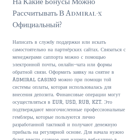
На Какие Бонусы Можно
Рассчитывать В Admiral-x
$2,000,000 and up
Официальный?
PRESALE TICKETS
Написать в службу поддержки или искать
самостоятельно на партнёрских сайтах. Связаться с
менеджерами саппорта можно с помощью
электронной почты, онлайн-чата или формы
обратной связи. Оформить заявку на снятие в
Admiral casino можно при помощи той
системы оплаты, которая использовалась для
внесения депозита. Финансовые операции могут
осуществляться в EUR, USD, RUB, KZT. Это
подтверждают многочисленные профессиональные
гемблеры, которые пользуются лично
разработанной тактикой и получают денежную
прибыль на регулярной основе. Для начала нужно
будет ввести славное имя нашего веб-казино в