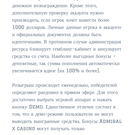
денежное вознаграждение. Кроме этого,
дополнительную проверку аккаунта нужно
производить, если игрок хочет вывести более
1000 долларов. Личные данные игрока в аккаунте
и официальных документах должны быть
идентичными. В противном случае администрация
ресурса блокирует гемблинг-кабинет и аннулирует
средства со счета. Наиболее выгодные бонусы –
депозитные, так сумма пополнения автоматически
увеличивается вдвое (на 100% и более).
Розыгрыш происходит еженедельно, победителей
определяют рандомно в прямом эфире. Для этого
достаточно выбрать игровой аппарат и нажать
кнопку Demo. Единственное отличие состоит в
том, что в демо-режиме пользователи не могут
выводить выигранные средства. Бонусы Admiral
x casino могут получать только