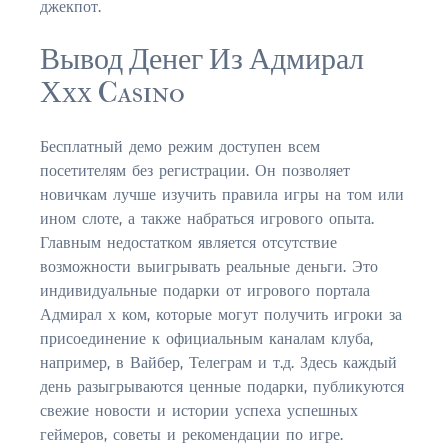
FLEMING ISLAND
джекпот.
$150,000 and down
Вывод Денег Из Адмирал
$150,000 – $350,000
Ххх Casino
$350,000 – $500,000
Бесплатный демо режим доступен всем
$500,000 – $750,000
посетителям без регистрации. Он позволяет
новичкам лучше изучить правила игры на том или
$750,000 – $1,000,000
ином слоте, а также набраться игрового опыта.
Главным недостатком является отсутствие
$1,000,000 – $2,000,000
возможности выигрывать реальные деньги. Это
$2,000,000 and up
индивидуальные подарки от игрового портала
Адмирал х ком, которые могут получить игроки за
GREEN COVE SPRINGS
присоединение к официальным каналам клуба,
$150,000 and down
например, в Вайбер, Телеграм и т.д. Здесь каждый
день разыгрываются ценные подарки, публикуются
$150,000 – $350,000
свежие новости и истории успеха успешных
геймеров, советы и рекомендации по игре.
$350,000 – $500,000