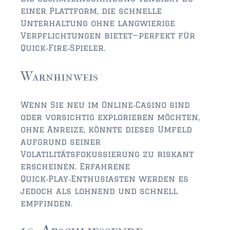
einer Plattform, die schnelle
Unterhaltung ohne langwierige
Verpflichtungen bietet—perfekt für
Quick‑Fire‑Spieler.
Warnhinweis
Wenn Sie neu im Online‑Casino sind
oder vorsichtig explorieren möchten,
ohne Anreize, könnte dieses Umfeld
aufgrund seiner
Volatilitätsfokussierung zu riskant
erscheinen. Erfahrene
Quick‑Play‑Enthusiasten werden es
jedoch als lohnend und schnell
empfinden.