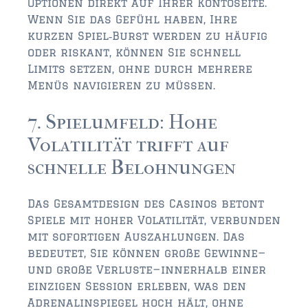
Optionen direkt auf Ihrer Kontoseite.
Wenn Sie das Gefühl haben, Ihre
kurzen Spiel‑Burst werden zu häufig
oder riskant, können Sie schnell
Limits setzen, ohne durch mehrere
Menüs navigieren zu müssen.
7. Spielumfeld: Hohe
Volatilität trifft auf
schnelle Belohnungen
Das Gesamtdesign des Casinos betont
Spiele mit hoher Volatilität, verbunden
mit sofortigen Auszahlungen. Das
bedeutet, Sie können große Gewinne—
und große Verluste—innerhalb einer
einzigen Session erleben, was den
Adrenalinspiegel hoch hält, ohne