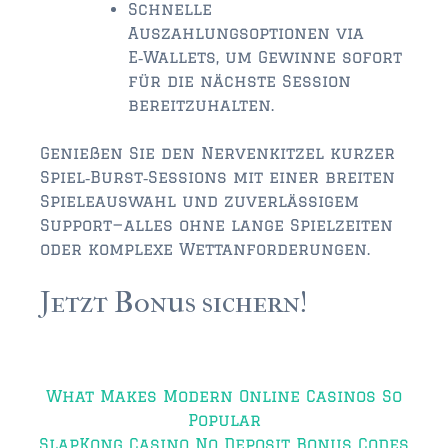
Schnelle
Auszahlungsoptionen via
E‑Wallets, um Gewinne sofort
für die nächste Session
bereitzuhalten.
Genießen Sie den Nervenkitzel kurzer
Spiel‑Burst‑Sessions mit einer breiten
Spieleauswahl und zuverlässigem
Support—alles ohne lange Spielzeiten
oder komplexe Wettanforderungen.
Jetzt Bonus sichern!
Post
What Makes Modern Online Casinos So
navigation
Popular
SlapKong Casino No Deposit Bonus Codes