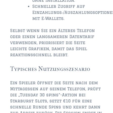
ohne Installation.
Schneller Zugriff auf
Einzahlungs‑/Auszahlungsoptione
mit E‑Wallets.
Selbst wenn Sie ein älteres Telefon
oder einen langsameren Datentarif
verwenden, priorisiert die Seite
leichte Grafiken, damit das Spiel
reaktionsschnell bleibt.
Typisches Nutzungsszenario
Ein Spieler öffnet die Seite nach dem
Mittagessen auf seinem Telefon, prüft
die „Tuesday 30 spins“-Aktion bei
Starburst Slots, setzt €10 für eine
schnelle Runde Spins und kehrt dann