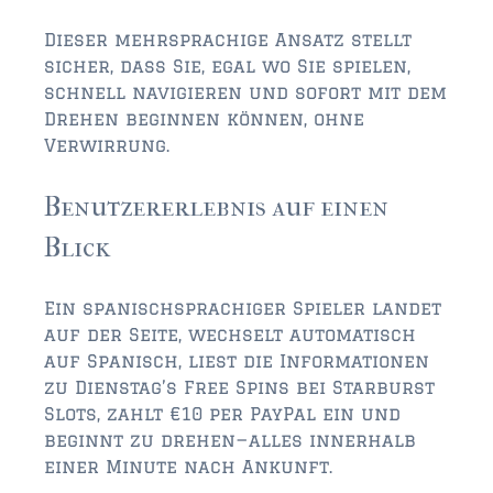
Dieser mehrsprachige Ansatz stellt
sicher, dass Sie, egal wo Sie spielen,
schnell navigieren und sofort mit dem
Drehen beginnen können, ohne
Verwirrung.
Benutzererlebnis auf einen
Blick
Ein spanischsprachiger Spieler landet
auf der Seite, wechselt automatisch
auf Spanisch, liest die Informationen
zu Dienstag’s Free Spins bei Starburst
Slots, zahlt €10 per PayPal ein und
beginnt zu drehen—alles innerhalb
einer Minute nach Ankunft.