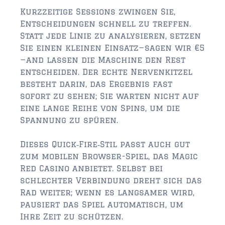
Kurzzeitige Sessions zwingen Sie,
$350,000 – $500,000
Entscheidungen schnell zu treffen.
Statt jede Linie zu analysieren, setzen
$500,000 = $750,000
Sie einen kleinen Einsatz—sagen wir €5
—and lassen die Maschine den Rest
$750,000 – $1,000,000
entscheiden. Der echte Nervenkitzel
$1,000,000 – $2,000,000
besteht darin, das Ergebnis fast
sofort zu sehen; Sie warten nicht auf
$2,000,000 and up
eine lange Reihe von Spins, um die
Spannung zu spüren.
PONTE VEDRA BEACH
$150,000 and down
Dieses Quick‑Fire‑Stil passt auch gut
zum mobilen Browser-Spiel, das Magic
$150,000 – $350,000
Red Casino anbietet. Selbst bei
schlechter Verbindung dreht sich das
$350,000 – $500,000
Rad weiter; wenn es langsamer wird,
$500,000 – $750,000
pausiert das Spiel automatisch, um
Ihre Zeit zu schützen.