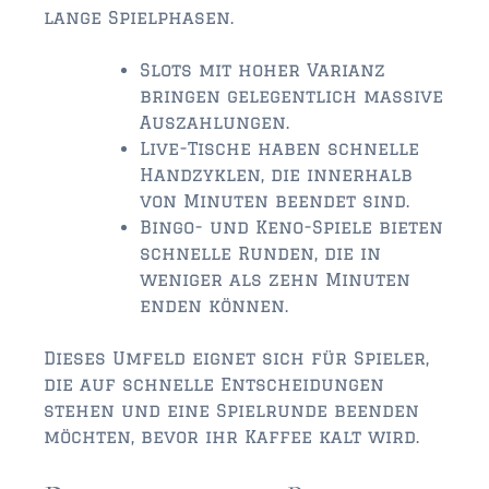
lange Spielphasen.
Slots mit hoher Varianz
bringen gelegentlich massive
Auszahlungen.
Live-Tische haben schnelle
Handzyklen, die innerhalb
von Minuten beendet sind.
Bingo- und Keno-Spiele bieten
schnelle Runden, die in
weniger als zehn Minuten
enden können.
Dieses Umfeld eignet sich für Spieler,
die auf schnelle Entscheidungen
stehen und eine Spielrunde beenden
möchten, bevor ihr Kaffee kalt wird.