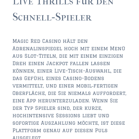
Live Thrills für den
JACKSONVILLE
Schnell‑Spieler
$150,000 and down
$150,000 – $350,000
$350,000=$500,000
Magic Red Casino hält den
Adrenalinspiegel hoch mit einem Menü
$500,000 -$750.000
aus Slot-Titeln, die mit einem einzigen
Dreh einen Jackpot fallen lassen
$750,000 – $1,000,000
können, einer Live-Tisch-Auswahl, die
das Gefühl eines Casino-Bodens
$2,000,000 -$3,000,000
vermittelt, und einer mobil‑fertigen
$2,000,000 and up
Oberfläche, die Sie niemals auffordert,
eine App herunterzuladen. Wenn Sie
JACKSONVILLE BEACH
der Typ Spieler sind, der kurze,
$150,000 and down
hochintensive Sessions liebt und
sofortige Auszahlung möchte, ist diese
$150,000-$350,000
Plattform genau auf diesen Puls
ausgelegt.