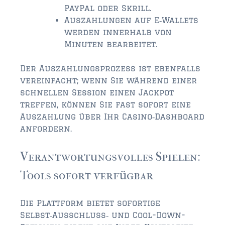
PayPal oder Skrill.
Auszahlungen auf E‑Wallets
werden innerhalb von
Minuten bearbeitet.
Der Auszahlungsprozess ist ebenfalls
vereinfacht; wenn Sie während einer
schnellen Session einen Jackpot
treffen, können Sie fast sofort eine
Auszahlung über Ihr Casino‑Dashboard
anfordern.
Verantwortungsvolles Spielen:
Tools sofort verfügbar
Die Plattform bietet sofortige
Selbst‑Ausschluss‑ und Cool-Down-