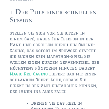
$350,000 – $500,000
1. Der Puls einer schnellen
$750,000 – $1,000,000
Session
$1,000,000 – $2,000,000
$2,000,000 and up
Stellen Sie sich vor, Sie sitzen in
einem Café, haben Ihr Telefon in der
ST AUGUSTINE
Hand und scrollen durch ein Online-
$150,000 and under
Casino, das sofort im Browser startet.
Sie suchen kein Marathon-Spiel; Sie
$150,000 – $350,000
wollen einen kurzen Nervenkitzel, der
höchstens fünfzehn Minuten dauert.
$350,000 – $500,000
Magic Red Casino
liefert das mit einer
schlanken Oberfläche, sodass Sie
$500,000 – $750,000
direkt in den Slot eintauchen können,
$750,000 – $1,000,000
der Ihnen ins Auge fällt.
$1,000,000-$2,000,000
Drehen Sie das Reel in
Sekunden
. Keine langen