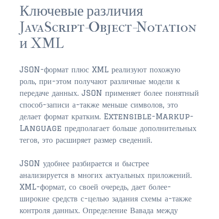
FLEMING ISLAND
Ключевые различия
$150,000 and down
JavaScript-Object-Notation
$150,000 – $350,000
и XML
$350,000 – $500,000
JSON-формат плюс XML реализуют похожую
$500,000 – $750,000
роль, при-этом получают различные модели к
передаче данных. JSON применяет более понятный
$750,000 – $1,000,000
способ-записи а-также меньше символов, это
делает формат кратким. Extensible-Markup-
$1,000,000 – $2,000,000
Language предполагает больше дополнительных
$2,000,000 and up
тегов, это расширяет размер сведений.
GREEN COVE SPRINGS
JSON удобнее разбирается и быстрее
$150,000 and down
анализируется в многих актуальных приложений.
XML-формат, со своей очередь, дает более-
$150,000 – $350,000
широкие средств с-целью задания схемы а-также
контроля данных. Определение Вавада между
$350,000 – $500,000