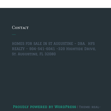
Contact
HOMES FOR SALE IN ST AUGUSTINE – DBA. HFS
REALTY – 904-541-6041 –
320 Hightide Drive,
St. Augustine, FL 32080
Proudly powered by WordPress
|
Theme: real-