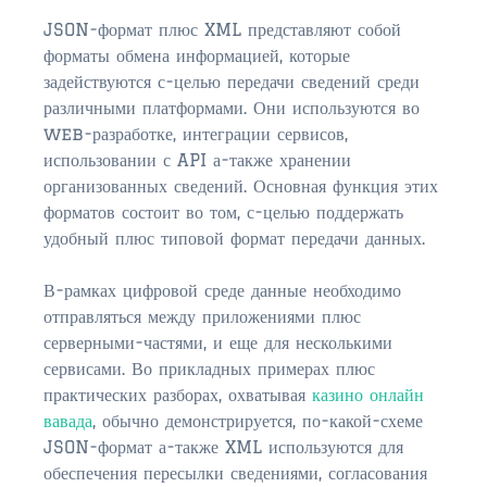
$350,000 – $500,000
JSON-формат плюс XML представляют собой
$750,000 – $1,000,000
форматы обмена информацией, которые
задействуются с-целью передачи сведений среди
$1,000,000 – $2,000,000
различными платформами. Они используются во
web-разработке, интеграции сервисов,
$2,000,000 and up
использовании с API а-также хранении
организованных сведений. Основная функция этих
ST AUGUSTINE
форматов состоит во том, с-целью поддержать
$150,000 and under
удобный плюс типовой формат передачи данных.
$150,000 – $350,000
В-рамках цифровой среде данные необходимо
$350,000 – $500,000
отправляться между приложениями плюс
серверными-частями, и еще для несколькими
$500,000 – $750,000
сервисами. Во прикладных примерах плюс
практических разборах, охватывая
казино онлайн
$750,000 – $1,000,000
вавада
, обычно демонстрируется, по-какой-схеме
JSON-формат а-также XML используются для
$1,000,000-$2,000,000
обеспечения пересылки сведениями, согласования