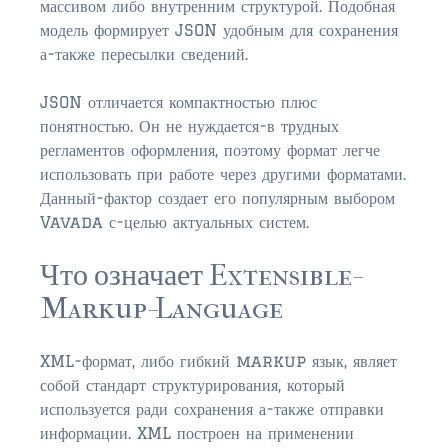
массивом либо внутренним структурой. Подобная
модель формирует JSON удобным для сохранения
$350,000 – $500,000
а-также пересылки сведений.
$500,000 = $750,000
JSON отличается компактностью плюс
$750,000 – $1,000,000
понятностью. Он не нуждается-в трудных
регламентов оформления, поэтому формат легче
$1,000,000 – $2,000,000
использовать при работе через другими форматами.
Данный-фактор создает его популярным выбором
$2,000,000 and up
Vavada с-целью актуальных систем.
PONTE VEDRA BEACH
Что означает Extensible-
$150,000 and down
Markup-Language
$150,000 – $350,000
XML-формат, либо гибкий markup язык, являет
$350,000 – $500,000
собой стандарт структурирования, который
$500,000 – $750,000
используется ради сохранения а-также отправки
информации. XML построен на применении