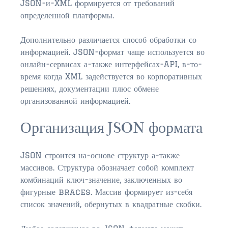
JSON-и-XML формируется от требований
определенной платформы.
$500,000 – $750,000
$750,000 – $1,000,000
Дополнительно различается способ обработки со
информацией. JSON-формат чаще используется во
$1,000,000 – $2,000,000
онлайн-сервисах а-также интерфейсах-API, в-то-
время когда XML задействуется во корпоративных
$2,000,000 and up
решениях, документации плюс обмене
организованной информацией.
PALATKA
$150,000 and down
Организация JSON-формата
$150,000 – $350,000
JSON строится на-основе структур а-также
$350,000 – $500,000
массивов. Структура обозначает собой комплект
комбинаций ключ-значение, заключенных во
$500,000 – $750,000
фигурные braces. Массив формирует из-себя
$750,000 – $1,000,000
список значений, обернутых в квадратные скобки.
$1,000,000 – $2,000,000