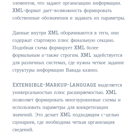
$750,000 – $1,000,000
элементов, что задают организацию информации.
XML-формат дает-возможность формировать
$1,000,000 – $2,000,000
собственные обозначения и задавать их параметры.
$2,000,000 and up
Данные внутри XML оборачиваются в теги, они
AMELIA ISLAND
содержат стартовую плюс финальную секцию.
Подобная схема формирует XML более
$150,000 and down
формальным а-также строгим. XML задействуется
$150,000 – $350,000
для различных системах, где нужна четкое задание
структуры информации Вавада казино.
$350,000 – $500,000
Extensible-Markup-Language выделяется
$500,000 – $750,000
универсальностью плюс расширяемостью. XML
позволяет формировать многоуровневые схемы и
$750,000 – $1,000,000
использовать параметры для конкретизации
$1,000,000 -$2,000,000
значений. Это делает XML подходящим с-целью
сценариев, где необходима четкая организация
$2,000,000 and up
сведений.