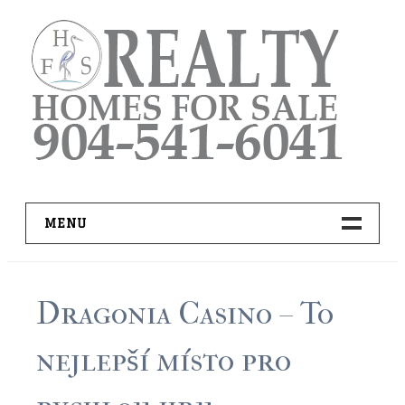
Skip
to
content
MENU
HOME
Dragonia Casino – To
ADVANCED IDX SEARCH
nejlepší místo pro
BUYER RESOURCES
PRO TOOLS