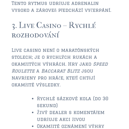
FLEMING ISLAND
Tento rytmus udržuje adrenalin
$150,000 and down
vysoko a zároveň předchází vyčerpání.
$150,000 – $350,000
3. Live Casino – Rychlé
rozhodování
$350,000 – $500,000
$500,000 – $750,000
Live casino není o maratónských
stolech; je o rychlých rukách a
$750,000 – $1,000,000
okamžitých výhrách. Hry jako
Speed
$1,000,000 – $2,000,000
Roulette
a
Baccarat Blitz
jsou
navrženy pro hráče, kteří chtějí
$2,000,000 and up
okamžité výsledky.
GREEN COVE SPRINGS
Rychlé sázkové kola (do 30
$150,000 and down
sekund)
Živý dealer s komentářem
$150,000 – $350,000
udržuje akci živou
Okamžité oznámení výhry
$350,000 – $500,000