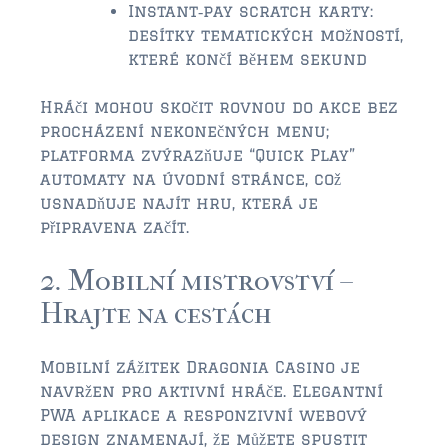
$2,000,000 and up
Instant‑pay scratch karty:
desítky tematických možností,
ST AUGUSTINE BEACH
které končí během sekund
$150,000 and down
Hráči mohou skočit rovnou do akce bez
$150,000 – $350,000
procházení nekonečných menu;
platforma zvýrazňuje “Quick Play”
$350,000 – $500,000
automaty na úvodní stránce, což
usnadňuje najít hru, která je
$500,000 – $750,000
připravena začít.
$750,000 – $1,000,000
2. Mobilní mistrovství –
$1,000,000 – $2,000,000
Hrajte na cestách
$2,000,000 and up
Mobilní zážitek Dragonia Casino je
PONTE VEDRA / NOCATEE
navržen pro aktivní hráče. Elegantní
$150,000 and down
PWA aplikace a responzivní webový
design znamenají, že můžete spustit
$150,000 – $300,000