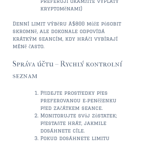
preferují okamžité výplaty
kryptoměnami)
Denní limit výběru A$800 může působit
skromně, ale dokonale odpovídá
krátkým seancím, kdy hráči vybírají
méně často.
Správa účtu – Rychlý kontrolní
seznam
Přidejte prostředky přes
preferovanou e‑peněženku
před začátkem seance.
Monitorujte svůj zůstatek;
přestaňte hrát, jakmile
dosáhnete cíle.
Pokud dosáhnete limitu