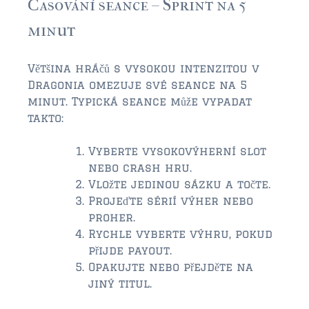
Časování seance – Sprint na 5
$750,000 – $1,000,000
minut
$1,000,000 – $2,000,000
$2,000,000 and up
Většina hráčů s vysokou intenzitou v
Dragonia omezuje své seance na 5
AMELIA ISLAND
minut. Typická seance může vypadat
$150,000 and down
takto:
$150,000 – $350,000
Vyberte vysokovýherní slot
$350,000 – $500,000
nebo crash hru.
Vložte jedinou sázku a točte.
$500,000 – $750,000
Projeďte sérií výher nebo
proher.
$750,000 – $1,000,000
Rychle vyberte výhru, pokud
přijde payout.
$1,000,000 -$2,000,000
Opakujte nebo přejděte na
$2,000,000 and up
jiný titul.