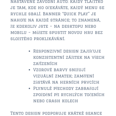
nastavené závodní auto: každý tlačítko
je tam, kde ho očekáváte, každý menu se
rychle sbalí. Banner “Quick Play” je
nahoře na každé stránce; to znamená,
že kdekoliv jste – na desktopu nebo
mobilu – můžete spustit novou hru bez
složitého proklikávání.
Responzivní design zajišťuje
konzistentní zážitek na všech
zařízeních
Vzorové barvy snižují
vizuální zmatek; zaměření
zůstává na herních prvcích
Plynulé přechody zabraňují
zpoždění při rychlých točeních
nebo crash kolech
Tento design podporuje krátké seance