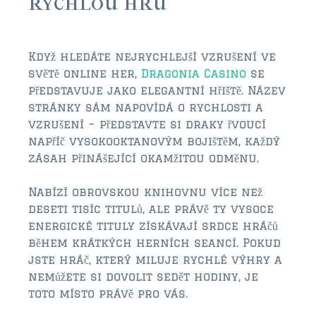
rychlou hru
JACKSONVILLE
$150,000 and down
Když hledáte nejrychlejší vzrušení ve
$150,000 – $350,000
světě online her,
Dragonia Casino
se
představuje jako elegantní hřiště. Název
$350,000=$500,000
stránky sám napovídá o rychlosti a
$500,000 -$750.000
vzrušení – představte si draky řvoucí
napříč vysokooktanovým bojištěm, každý
$750,000 – $1,000,000
zásah přinášející okamžitou odměnu.
$2,000,000 -$3,000,000
Nabízí obrovskou knihovnu více než
deseti tisíc titulů, ale právě ty vysoce
$2,000,000 and up
energické tituly získávají srdce hráčů
JACKSONVILLE BEACH
během krátkých herních seancí. Pokud
jste hráč, který miluje rychlé výhry a
$150,000 and down
nemůžete si dovolit sedět hodiny, je
$150,000-$350,000
toto místo právě pro vás.