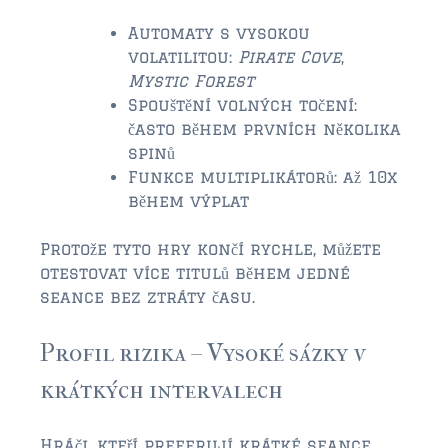
Automaty s vysokou
$2,000,000 and up
volatilitou:
Pirate Cove
,
Mystic Forest
PRESALE TICKETS
Spouštění volných točení:
často během prvních několika
spinů
Funkce multiplikátorů: až 10x
během výplat
Protože tyto hry končí rychle, můžete
otestovat více titulů během jedné
seance bez ztráty času.
Profil rizika – Vysoké sázky v
krátkých intervalech
Hráči, kteří preferují krátké seance,