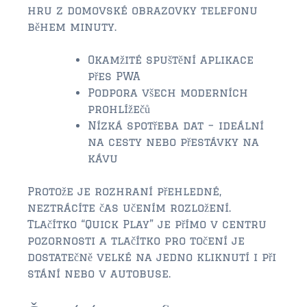
hru z domovské obrazovky telefonu
během minuty.
$350,000 – $500,000
$500,000 = $750,000
Okamžité spuštění aplikace
přes PWA
$750,000 – $1,000,000
Podpora všech moderních
prohlížečů
$1,000,000 – $2,000,000
Nízká spotřeba dat – ideální
na cesty nebo přestávky na
$2,000,000 and up
kávu
PONTE VEDRA BEACH
Protože je rozhraní přehledné,
$150,000 and down
neztrácíte čas učením rozložení.
$150,000 – $350,000
Tlačítko “Quick Play” je přímo v centru
pozornosti a tlačítko pro točení je
$350,000 – $500,000
dostatečně velké na jedno kliknutí i při
stání nebo v autobuse.
$500,000 – $750,000