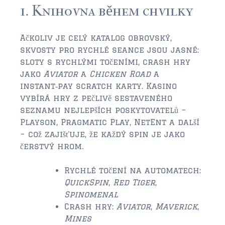
$350,000 – $500,000
1. Knihovna během chvilky
$750,000 – $1,000,000
Ačkoliv je celý katalog obrovský,
$1,000,000 – $2,000,000
skvosty pro rychlé seance jsou jasné:
sloty s rychlými točeními, crash hry
$2,000,000 and up
jako
Aviator
a
Chicken Road
a
instant‑pay scratch karty. Kasino
ST AUGUSTINE
vybírá hry z pečlivě sestaveného
$150,000 and under
seznamu nejlepších poskytovatelů –
Playson, Pragmatic Play, NetEnt a další
$150,000 – $350,000
– což zajišťuje, že každý spin je jako
$350,000 – $500,000
čerstvý hrom.
$500,000 – $750,000
Rychlé točení na automatech:
QuickSpin
,
Red Tiger
,
$750,000 – $1,000,000
Spinomenal
Crash hry:
Aviator
,
Maverick
,
$1,000,000-$2,000,000
Mines