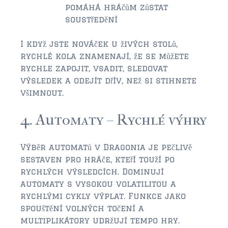
pomáhá hráčům zůstat
$500,000 – $750,000
soustředění
$750,000 – $1,000,000
I když jste nováček u živých stolů,
rychlé kola znamenají, že se můžete
$1,000,000 – $2,000,000
rychle zapojit, vsadit, sledovat
výsledek a odejít dřív, než si stihnete
$2,000,000 and up
všimnout.
PALATKA
4. Automaty – Rychlé výhry
$150,000 and down
$150,000 – $350,000
Výběr automatů v Dragonia je pečlivě
sestaven pro hráče, kteří touží po
$350,000 – $500,000
rychlých výsledcích. Dominují
$500,000 – $750,000
automaty s vysokou volatilitou a
rychlými cykly výplat. Funkce jako
$750,000 – $1,000,000
spouštění volných točení a
multiplikátory udržují tempo hry.
$1,000,000 – $2,000,000