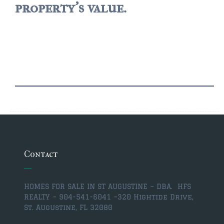
property's value.
Contact
HOMES FOR SALE IN ST AUGUSTINE – DBA. HFS
REALTY – 904-541-6041 –
320 Hightide Drive,
St. Augustine, FL 32080