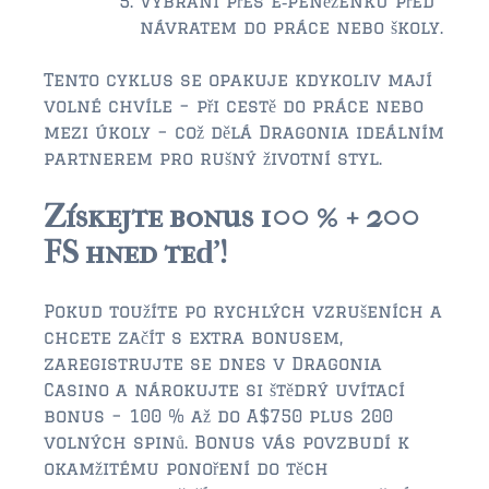
Vybrání přes e‑peněženku před
návratem do práce nebo školy.
Tento cyklus se opakuje kdykoliv mají
volné chvíle – při cestě do práce nebo
mezi úkoly – což dělá Dragonia ideálním
partnerem pro rušný životní styl.
Získejte bonus 100 % + 200
FS hned teď!
Pokud toužíte po rychlých vzrušeních a
chcete začít s extra bonusem,
zaregistrujte se dnes v Dragonia
Casino a nárokujte si štědrý uvítací
bonus – 100 % až do A$750 plus 200
volných spinů. Bonus vás povzbudí k
okamžitému ponoření do těch