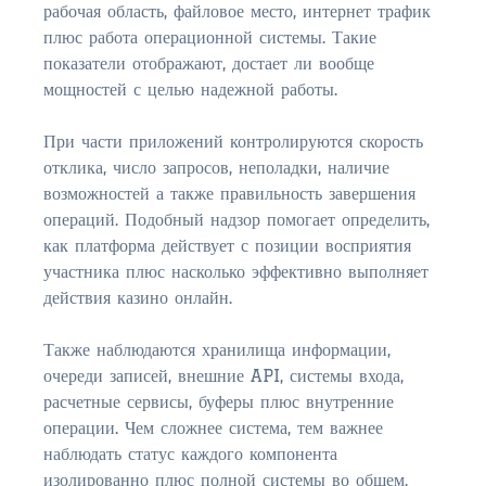
$750,000 – $1,000,000
рабочая область, файловое место, интернет трафик
плюс работа операционной системы. Такие
$1,000,000 – $2,000,000
показатели отображают, достает ли вообще
мощностей с целью надежной работы.
$2,000,000 and up
AMELIA ISLAND
При части приложений контролируются скорость
отклика, число запросов, неполадки, наличие
$150,000 and down
возможностей а также правильность завершения
$150,000 – $350,000
операций. Подобный надзор помогает определить,
как платформа действует с позиции восприятия
$350,000 – $500,000
участника плюс насколько эффективно выполняет
действия казино онлайн.
$500,000 – $750,000
Также наблюдаются хранилища информации,
$750,000 – $1,000,000
очереди записей, внешние API, системы входа,
$1,000,000 -$2,000,000
расчетные сервисы, буферы плюс внутренние
операции. Чем сложнее система, тем важнее
$2,000,000 and up
наблюдать статус каждого компонента
изолированно плюс полной системы во общем.