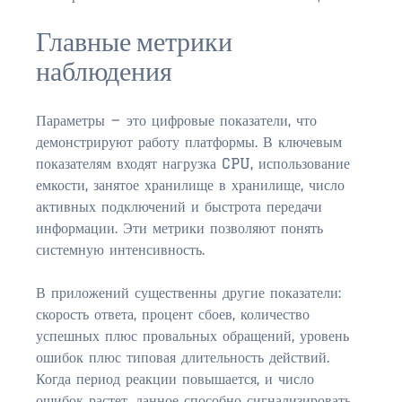
FLEMING ISLAND
$150,000 and down
Главные метрики
наблюдения
$150,000 – $350,000
$350,000 – $500,000
Параметры — это цифровые показатели, что
демонстрируют работу платформы. В ключевым
$500,000 – $750,000
показателям входят нагрузка CPU, использование
$750,000 – $1,000,000
емкости, занятое хранилище в хранилище, число
активных подключений и быстрота передачи
$1,000,000 – $2,000,000
информации. Эти метрики позволяют понять
системную интенсивность.
$2,000,000 and up
В приложений существенны другие показатели:
GREEN COVE SPRINGS
скорость ответа, процент сбоев, количество
$150,000 and down
успешных плюс провальных обращений, уровень
ошибок плюс типовая длительность действий.
$150,000 – $350,000
Когда период реакции повышается, и число
$350,000 – $500,000
ошибок растет, данное способно сигнализировать