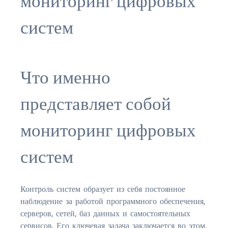
мониторинг цифровых
JACKSONVILLE
систем
$150,000 and down
$150,000 – $350,000
$350,000=$500,000
Что именно
$500,000 -$750.000
представляет собой
$750,000 – $1,000,000
мониторинг цифровых
$2,000,000 -$3,000,000
систем
$2,000,000 and up
JACKSONVILLE BEACH
$150,000 and down
Контроль систем образует из себя постоянное
наблюдение за работой программного обеспечения,
$150,000-$350,000
серверов, сетей, баз данных и самостоятельных
сервисов. Его ключевая задача заключается во этом,