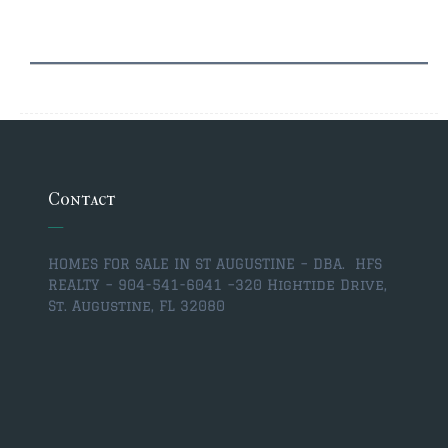
Contact
HOMES FOR SALE IN ST AUGUSTINE – DBA. HFS
REALTY – 904-541-6041 –
320 Hightide Drive,
St. Augustine, FL 32080