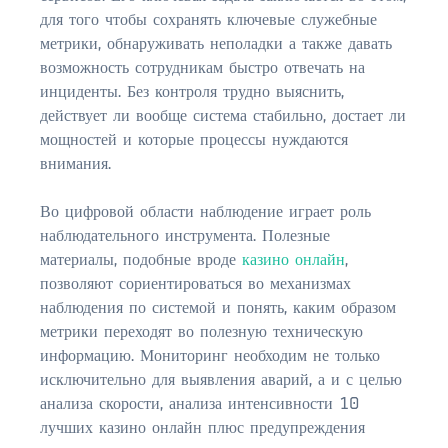
$350,000 – $500,000
для того чтобы сохранять ключевые служебные
метрики, обнаруживать неполадки а также давать
$750,000 – $1,000,000
возможность сотрудникам быстро отвечать на
$1,000,000 – $2,000,000
инциденты. Без контроля трудно выяснить,
действует ли вообще система стабильно, достает ли
$2,000,000 and up
мощностей и которые процессы нуждаются
внимания.
ST AUGUSTINE
$150,000 and under
Во цифровой области наблюдение играет роль
наблюдательного инструмента. Полезные
$150,000 – $350,000
материалы, подобные вроде
казино онлайн
,
позволяют сориентироваться во механизмах
$350,000 – $500,000
наблюдения по системой и понять, каким образом
$500,000 – $750,000
метрики переходят во полезную техническую
информацию. Мониторинг необходим не только
$750,000 – $1,000,000
исключительно для выявления аварий, а и с целью
анализа скорости, анализа интенсивности 10
$1,000,000-$2,000,000
лучших казино онлайн плюс предупреждения