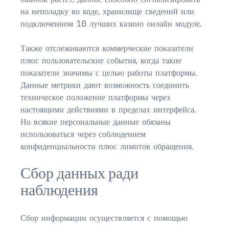
на неполадку во коде, хранилище сведений или
$500,000 – $750,000
подключенном 10 лучших казино онлайн модуле.
$750,000 – $1,000,000
Также отслеживаются коммерческие показатели
плюс пользовательские события, когда такие
$1,000,000 – $2,000,000
показатели значимы с целью работы платформы.
$2,000,000 and up
Данные метрики дают возможность соединить
техническое положение платформы через
PALATKA
настоящими действиями в пределах интерфейса.
$150,000 and down
Но всякие персональные данные обязаны
использоваться через соблюдением
$150,000 – $350,000
конфиденциальности плюс лимитов обращения.
$350,000 – $500,000
Сбор данных ради
$500,000 – $750,000
наблюдения
$750,000 – $1,000,000
Сбор информации осуществляется с помощью
$1,000,000 – $2,000,000