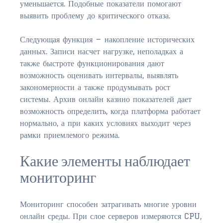
уменьшается. Подобные показатели помогают
выявить проблему до критического отказа.
$350,000 – $500,000
Следующая функция — накопление исторических
$500,000 = $750,000
данных. Записи насчет нагрузке, неполадках а
$750,000 – $1,000,000
также быстроте функционирования дают
возможность оценивать интервалы, выявлять
$1,000,000 – $2,000,000
закономерности а также продумывать рост
системы. Архив онлайн казино показателей дает
$2,000,000 and up
возможность определить, когда платформа работает
нормально, а при каких условиях выходит через
PONTE VEDRA BEACH
рамки приемлемого режима.
$150,000 and down
Какие элементы наблюдает
$150,000 – $350,000
мониторинг
$350,000 – $500,000
$500,000 – $750,000
Мониторинг способен затрагивать многие уровни
онлайн среды. При слое серверов измеряются CPU,