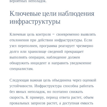
вероятных неполадок.
$2,000,000 and up
Ключевые цели наблюдения
ST AUGUSTINE BEACH
$150,000 and down
инфраструктуры
$150,000 – $350,000
Ключевая цель контроля — своевременно выявлять
$350,000 – $500,000
отклонения при действии инфраструктуры. Если
узел переполнен, программа реагирует чрезмерно
$500,000 – $750,000
долго или хранилище сведений прекращает
выполнять операции, наблюдение должен
$750,000 – $1,000,000
обнаружить инцидент и направить уведомление
специалистам.
$1,000,000 – $2,000,000
$2,000,000 and up
Следующая важная цель объединена через оценкой
устойчивости. Инфраструктура способна работать
PONTE VEDRA / NOCATEE
без явных неполадок, но поэтапно снижать
$150,000 and down
скорость. К примеру, период ответа растет, объем
провальных запросов растет, а доступная емкость
$150,000 – $300,000