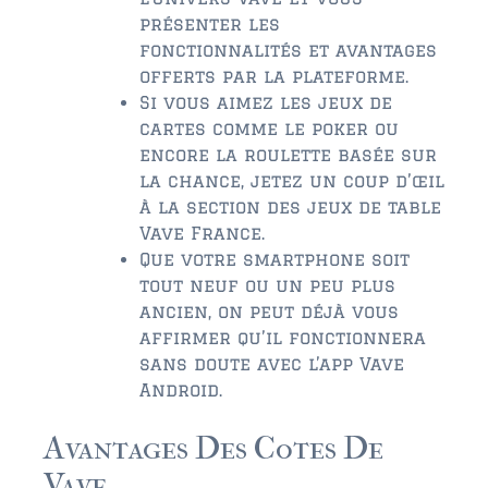
présenter les
fonctionnalités et avantages
offerts par la plateforme.
Si vous aimez les jeux de
cartes comme le poker ou
encore la roulette basée sur
la chance, jetez un coup d’œil
à la section des jeux de table
Vave France.
Que votre smartphone soit
tout neuf ou un peu plus
ancien, on peut déjà vous
affirmer qu’il fonctionnera
sans doute avec l’app Vave
Android.
Avantages Des Cotes De
Vave