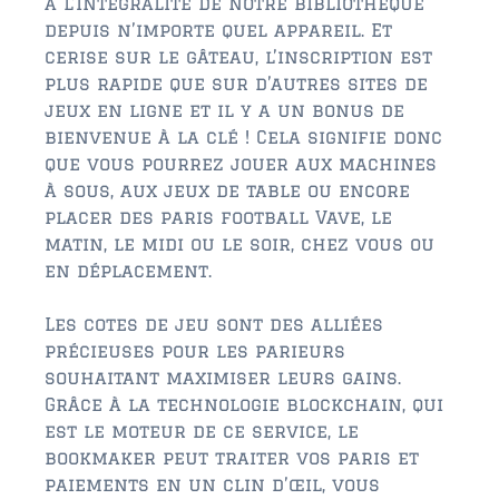
à l’intégralité de notre bibliothèque
depuis n’importe quel appareil. Et
cerise sur le gâteau, l’inscription est
plus rapide que sur d’autres sites de
jeux en ligne et il y a un bonus de
bienvenue à la clé ! Cela signifie donc
que vous pourrez jouer aux machines
à sous, aux jeux de table ou encore
placer des paris football Vave, le
matin, le midi ou le soir, chez vous ou
en déplacement.
Les cotes de jeu sont des alliées
précieuses pour les parieurs
souhaitant maximiser leurs gains.
Grâce à la technologie blockchain, qui
est le moteur de ce service, le
bookmaker peut traiter vos paris et
paiements en un clin d’œil, vous