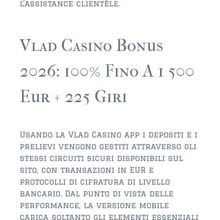
l’assistance clientèle.
Vlad Casino Bonus
2026: 100% Fino A 1 500
Eur + 225 Giri
Usando la Vlad Casino app i depositi e i
prelievi vengono gestiti attraverso gli
stessi circuiti sicuri disponibili sul
sito, con transazioni in EUR e
protocolli di cifratura di livello
bancario. Dal punto di vista delle
performance, la versione mobile
carica soltanto gli elementi essenziali