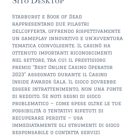
Sito Desktop
Starburst e Book of Dead
rappresentano due pilastri
dell’offerta, offrendo rispettivamente
un gameplay innovativo e un’avventura
tematica coinvolgente. Il casinò ha
ottenuto importanti riconoscimenti
nel settore, tra cui il prestigioso
premio “Best Online Casino Operator
2023” assegnato durante il Casino
Inside Awards Gala. Il gioco dovrebbe
essere intrattenimento, non una fonte
di reddito. Se noti segni di gioco
problematico — come spese oltre le tue
possibilità o tentativi ripetuti di
recuperare perdite — usa
immediatamente gli strumenti di gioco
responsabile o contatta servizi