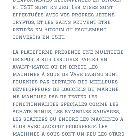
et USDT sont en jeu. Les mises sont
effectuées avec vos propres jetons
cryptos, et les gains peuvent être
retirés en Bitcoin ou facilement
convertis en USDT.
La plateforme présente une multitude
de sports sur lesquels parier en
avant-match ou en direct. Les
machines à sous de Vave casino sont
fournies par certains des meilleurs
développeurs de logiciels du marché.
Ne manquez pas de tester les
fonctionnalités spéciales comme les
achats bonus, les symboles sauvages,
les scatters ou encore les machines à
sous avec jackpot progressif. Les
machines à sous sont un peu les stars