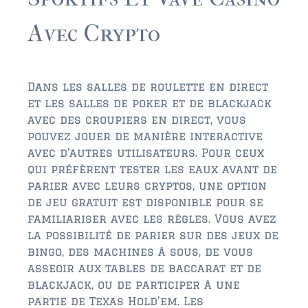
Avec Crypto
Dans les salles de roulette en direct
et les salles de poker et de blackjack
avec des croupiers en direct, vous
pouvez jouer de manière interactive
avec d’autres utilisateurs. Pour ceux
qui préfèrent tester les eaux avant de
parier avec leurs cryptos, une option
de jeu gratuit est disponible pour se
familiariser avec les règles. Vous avez
la possibilité de parier sur des jeux de
bingo, des machines à sous, de vous
asseoir aux tables de baccarat et de
blackjack, ou de participer à une
partie de Texas Hold’em. Les