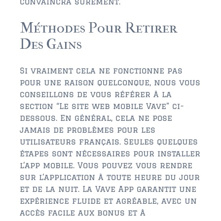
convaincra sûrement.
Méthodes Pour Retirer
Des Gains
Si vraiment cela ne fonctionne pas
pour une raison quelconque, nous vous
conseillons de vous référer à la
section “Le site web mobile Vave” ci-
dessous. En général, cela ne pose
jamais de problèmes pour les
utilisateurs français. Seules quelques
étapes sont nécessaires pour installer
l’app mobile. Vous pouvez vous rendre
sur l’application à toute heure du jour
et de la nuit. La Vave App garantit une
expérience fluide et agréable, avec un
accès facile aux bonus et à