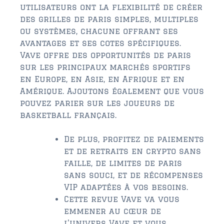
utilisateurs ont la flexibilité de créer
des grilles de paris simples, multiples
ou systèmes, chacune offrant ses
avantages et ses cotes spécifiques.
Vave offre des opportunités de paris
sur les principaux marchés sportifs
en Europe, en Asie, en Afrique et en
Amérique. Ajoutons également que vous
pouvez parier sur les joueurs de
basketball français.
De plus, profitez de paiements
et de retraits en crypto sans
faille, de limites de paris
sans souci, et de récompenses
VIP adaptées à vos besoins.
Cette revue Vave va vous
emmener au cœur de
l’univers Vave et vous