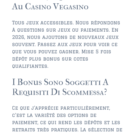
$350,000 – $500,000
Au Casino Vegasino
$750,000 – $1,000,000
Tous jeux accessibles. Nous répondons
$1,000,000 – $2,000,000
à questions sur jeux ou paiements. En
2026, nous ajoutons de nouveaux jeux
$2,000,000 and up
souvent. Passez aux jeux pour voir ce
que vous pouvez gagner. Mise 5 fois
ST AUGUSTINE
dépôt plus bonus sur cotes
$150,000 and under
qualifiantes.
$150,000 – $350,000
I Bonus Sono Soggetti A
$350,000 – $500,000
Requisiti Di Scommessa?
$500,000 – $750,000
Ce que j’apprécie particulièrement,
$750,000 – $1,000,000
c’est la variété des options de
paiement, ce qui rend les dépôts et les
$1,000,000-$2,000,000
retraits très pratiques. La sélection de