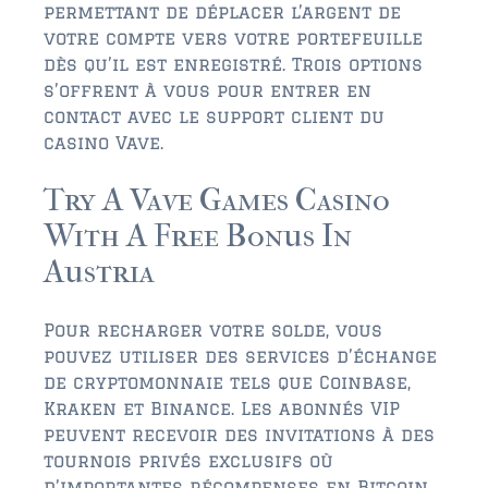
permettant de déplacer l’argent de
votre compte vers votre portefeuille
dès qu’il est enregistré. Trois options
s’offrent à vous pour entrer en
contact avec le support client du
casino Vave.
Try A Vave Games Casino
With A Free Bonus In
Austria
Pour recharger votre solde, vous
pouvez utiliser des services d’échange
de cryptomonnaie tels que Coinbase,
Kraken et Binance. Les abonnés VIP
peuvent recevoir des invitations à des
tournois privés exclusifs où
d’importantes récompenses en Bitcoin