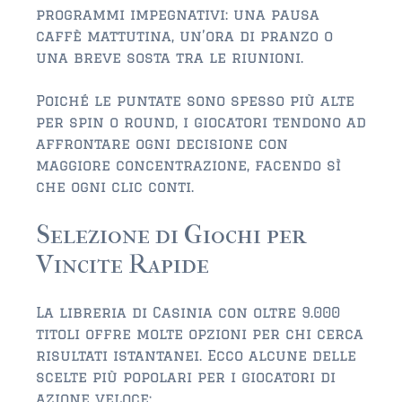
programmi impegnativi: una pausa
caffè mattutina, un’ora di pranzo o
$350,000 – $500,000
una breve sosta tra le riunioni.
$500,000 = $750,000
Poiché le puntate sono spesso più alte
$750,000 – $1,000,000
per spin o round, i giocatori tendono ad
affrontare ogni decisione con
$1,000,000 – $2,000,000
maggiore concentrazione, facendo sì
che ogni clic conti.
$2,000,000 and up
PONTE VEDRA BEACH
Selezione di Giochi per
$150,000 and down
Vincite Rapide
$150,000 – $350,000
La libreria di Casinia con oltre 9.000
$350,000 – $500,000
titoli offre molte opzioni per chi cerca
risultati istantanei. Ecco alcune delle
$500,000 – $750,000
scelte più popolari per i giocatori di
azione veloce: