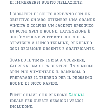
$350,000 – $500,000
di immergersi subito nell’azione.
$750,000 – $1,000,000
I giocatori di solito arrivano con un
obiettivo chiaro: ottenere una grande
$1,000,000 – $2,000,000
vincita o colpire un jackpot specifico
in pochi spin o round. L’attenzione è
$2,000,000 and up
sull’emozione piuttosto che sulla
ST AUGUSTINE
strategia a lungo termine, rendendo
ogni decisione urgente e gratificante.
$150,000 and under
$150,000 – $350,000
Quando il timer inizia a scorrere,
l’adrenalina si fa sentire. Un singolo
$350,000 – $500,000
spin può aumentare il bankroll o
preparare il terreno per il prossimo
$500,000 – $750,000
round di gioco rapido.
$750,000 – $1,000,000
Punti chiave che rendono
Casinia
$1,000,000-$2,000,000
ideale per queste sessioni veloci
includono: