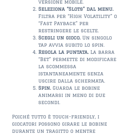
versione mobile.
Seleziona “Slots” dal menu.
$2,000,000 and up
Filtra per “High Volatility” o
“Fast Payback” per
PRESALE TICKETS
restringere le scelte.
Scegli un gioco.
Un singolo
tap avvia subito lo spin.
Regola la puntata.
La barra
“Bet” permette di modificare
la scommessa
istantaneamente senza
uscire dalla schermata.
Spin.
Guarda le bobine
animarsi in meno di due
secondi.
Poiché tutto è touch-friendly, i
giocatori possono girare le bobine
durante un tragitto o mentre