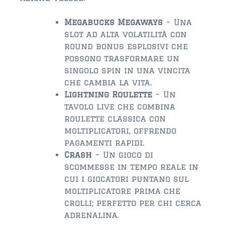
$750,000 – $1,000,000
$1,000,000 – $2,000,000
Megabucks Megaways
– Una
slot ad alta volatilità con
$2,000,000 and up
round bonus esplosivi che
possono trasformare un
AMELIA ISLAND
singolo spin in una vincita
$150,000 and down
che cambia la vita.
Lightning Roulette
– Un
$150,000 – $350,000
tavolo live che combina
roulette classica con
$350,000 – $500,000
moltiplicatori, offrendo
$500,000 – $750,000
pagamenti rapidi.
Crash
– Un gioco di
$750,000 – $1,000,000
scommesse in tempo reale in
cui i giocatori puntano sul
$1,000,000 -$2,000,000
moltiplicatore prima che
crolli; perfetto per chi cerca
$2,000,000 and up
adrenalina.