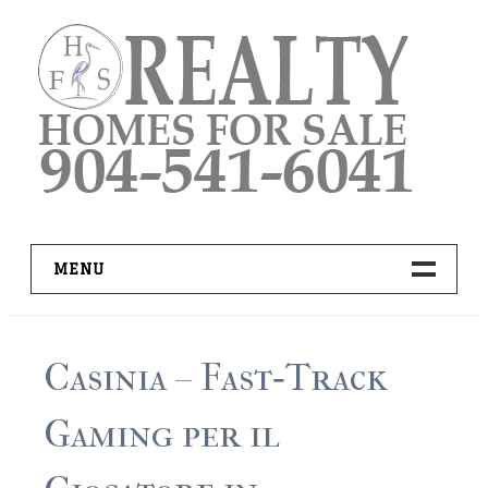
Skip
to
content
MENU
HOME
Casinia – Fast‑Track
ADVANCED IDX SEARCH
Gaming per il
BUYER RESOURCES
PRO TOOLS