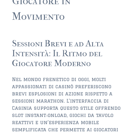
Giocatore in
JACKSONVILLE
Movimento
$150,000 and down
$150,000 – $350,000
$350,000=$500,000
Sessioni Brevi e ad Alta
Intensità: Il Ritmo del
$500,000 -$750.000
Giocatore Moderno
$750,000 – $1,000,000
$2,000,000 -$3,000,000
Nel mondo frenetico di oggi, molti
appassionati di casinò preferiscono
$2,000,000 and up
brevi esplosioni di azione rispetto a
sessioni marathon. L’interfaccia di
JACKSONVILLE BEACH
Casinia supporta questo stile offrendo
$150,000 and down
slot instant‑onload, giochi da tavolo
reattivi e un’esperienza mobile
$150,000-$350,000
semplificata che permette ai giocatori