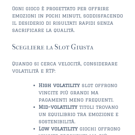
FLEMING ISLAND
Ogni gioco è progettato per offrire
$150,000 and down
emozioni in pochi minuti, soddisfacendo
$150,000 – $350,000
il desiderio di risultati rapidi senza
sacrificare la qualità.
$350,000 – $500,000
Scegliere la Slot Giusta
$500,000 – $750,000
$750,000 – $1,000,000
Quando si cerca velocità, considerare
volatilità e RTP:
$1,000,000 – $2,000,000
High volatility
slot offrono
$2,000,000 and up
vincite più grandi ma
GREEN COVE SPRINGS
pagamenti meno frequenti.
Mid-volatility
titoli trovano
$150,000 and down
un equilibrio tra emozione e
$150,000 – $350,000
sostenibilità.
Low volatility
giochi offrono
$350,000 – $500,000