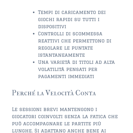
$2,000,000 and up
Tempi di caricamento dei
ST AUGUSTINE BEACH
giochi rapidi su tutti i
$150,000 and down
dispositivi
Controlli di scommessa
$150,000 – $350,000
reattivi che permettono di
regolare le puntate
$350,000 – $500,000
istantaneamente
$500,000 – $750,000
Una varietà di titoli ad alta
volatilità pensati per
$750,000 – $1,000,000
pagamenti immediati
$1,000,000 – $2,000,000
Perché la Velocità Conta
$2,000,000 and up
Le sessioni brevi mantengono i
PONTE VEDRA / NOCATEE
giocatori coinvolti senza la fatica che
$150,000 and down
può accompagnare le partite più
lunghe. Si adattano anche bene ai
$150,000 – $300,000