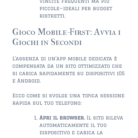
vincite frequenti ma più
piccole—ideali per budget
$500,000 – $750,000
ristretti.
$750,000 – $1,000,000
Gioco Mobile-First: Avvia i
$1,000,000 – $2,000,000
Giochi in Secondi
$2,000,000 and up
L’assenza di un’app mobile dedicata è
PALATKA
compensata da un sito ottimizzato che
$150,000 and down
si carica rapidamente su dispositivi iOS
e Android.
$150,000 – $350,000
Ecco come si svolge una tipica sessione
$350,000 – $500,000
rapida sul tuo telefono:
$500,000 – $750,000
Apri il browser.
Il sito rileva
$750,000 – $1,000,000
automaticamente il tuo
dispositivo e carica la
$1,000,000 – $2,000,000