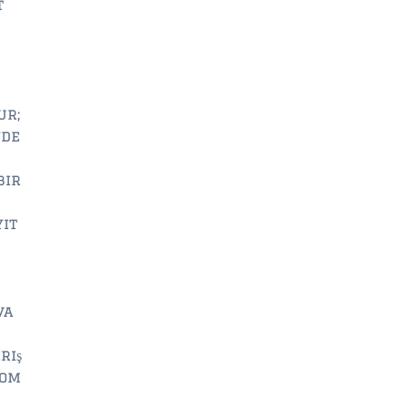
t
ur;
yde
bir
ıt
va
riş
bom