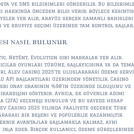
ta ve SMS bildirimleri gönderilir. Bu bildirimle
i hakkında önceden bilgi verir; böylece kesintis
yeler yer alır, arayüz gerçek zamanlı bahisleri
is ve krupiye seçimi üzerinde tam kontrol sağlar.
resi nasıl bulunur
c, NetEnt, Evolution gibi markalar yer alır.
ıcılar oyunları türüne, sağlayıcısına ya da tem
ri, Alev casino 2025’te uluslararası ödeme serv
ü API bağlantıları üzerinden yönetilir. Casino
lebi onay oranının %98’in üzerinde olduğunu ve
ıkardığını gösterir. Ayrıca, ek güvenlik adımı
a (2FA) seçeneği sunulur ve bu sayede hesap
lev Casino 2025 yılında faaliyete geçerek Türk
arası bir beğeni ve popülerlik kazanmıştır.
teknik avantajlar sağlamakla kalmaz, aynı
nşa eder. Birçok kullanıcı, ödeme süreçlerinde