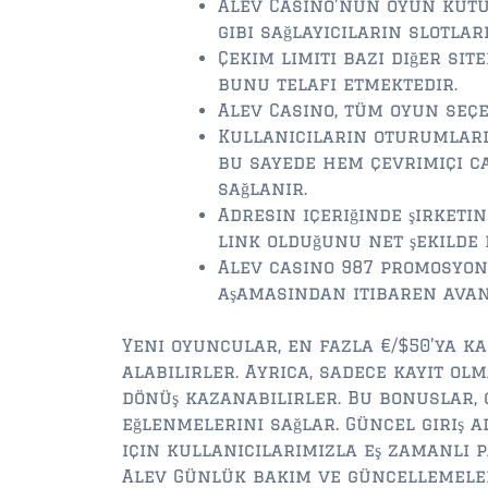
Alev Casino’nun oyun kütü
gibi sağlayıcıların slotları
Çekim limiti bazı diğer sit
bunu telafi etmektedir.
Alev Casino, tüm oyun seç
Kullanıcıların oturumları,
bu sayede hem çevrimiçi c
sağlanır.
Adresin içeriğinde şirketi
link olduğunu net şekilde 
Alev casino 987 promosyon
aşamasından itibaren avan
Yeni oyuncular, en fazla €/$50’ya k
alabilirler. Ayrıca, sadece kayıt ol
dönüş kazanabilirler. Bu bonuslar,
eğlenmelerini sağlar. Güncel giriş a
için kullanıcılarımızla eş zamanlı 
Alev Günlük bakım ve güncellemele