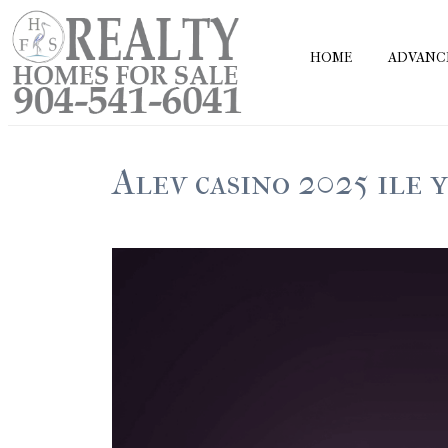
Skip
to
HOME
ADVANC
content
Alev casino 2025 ile