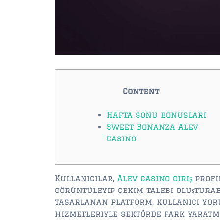
Content
Hafta sonu bonusları
Sweet Bonanza Alev
Casino
Kullanıcılar,
Alev casino giriş
profi
görüntüleyip çekim talebi oluşturab
tasarlanan platform, kullanıcı yor
hizmetleriyle sektörde fark yaratm